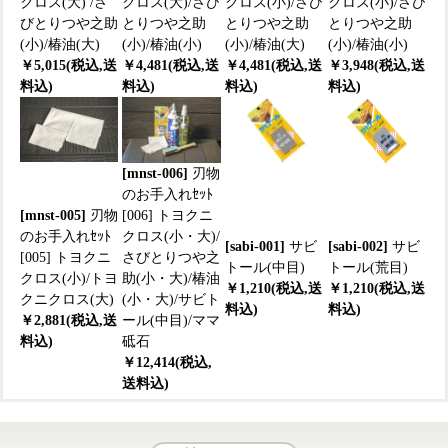
クロス(大) /さ
クロス(大)/さび
クロス(小)/さび
クロス(小)/さび
びとりつや之助
とりつや之助
とりつや之助
とりつや之助
(小)/椿油(大)
(小)/椿油(小)
(小)/椿油(大)
(小)/椿油(小)
￥5,015(税込,送
￥4,481(税込,送
￥4,481(税込,送
￥3,948(税込,送
料込)
料込)
料込)
料込)
[mnst-006]
刃物
のお手入れｾｯﾄ
[mnst-005]
刃物
[006] トヨクニ
のお手入れｾｯﾄ
クロス(小・大)/
[sabi-001]
サビ
[sabi-002]
サビ
[005] トヨクニ
さびとりつや之
トール(中目)
トール(荒目)
クロス(小)/トヨ
助(小・大)/椿油
￥1,210(税込,送
￥1,210(税込,送
クニクロス(大)
(小・大)/サビト
料込)
料込)
￥2,881(税込,送
ール(中目)/ママ
料込)
砥石
￥12,414(税込,
送料込)