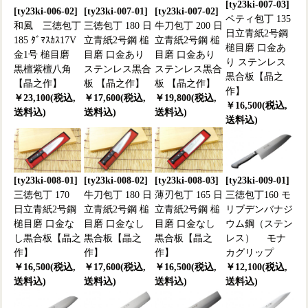
[ty23ki-007-03]
[ty23ki-006-02]
[ty23ki-007-01]
[ty23ki-007-02]
ペティ包丁 135
和風 三徳包丁
三徳包丁 180 日
牛刀包丁 200 日
日立青紙2号鋼
185 ﾀﾞﾏｽｶｽ17V
立青紙2号鋼 槌
立青紙2号鋼 槌
槌目磨 口金あ
金1号 槌目磨
目磨 口金あり
目磨 口金あり
り ステンレス
黒檀紫檀八角
ステンレス黒合
ステンレス黒合
黒合板【晶之
【晶之作】
板 【晶之作】
板 【晶之作】
作】
￥23,100(税込,
￥17,600(税込,
￥19,800(税込,
￥16,500(税込,
送料込)
送料込)
送料込)
送料込)
[ty23ki-008-01]
[ty23ki-008-02]
[ty23ki-008-03]
[ty23ki-009-01]
三徳包丁 170
牛刀包丁 180 日
薄刃包丁 165 日
三徳包丁160 モ
日立青紙2号鋼
立青紙2号鋼 槌
立青紙2号鋼 槌
リブデンバナジ
槌目磨 口金な
目磨 口金なし
目磨 口金なし
ウム鋼（ステン
し黒合板【晶之
黒合板【晶之
黒合板【晶之
レス） モナ
作】
作】
作】
カグリップ
￥16,500(税込,
￥17,600(税込,
￥16,500(税込,
￥12,100(税込,
送料込)
送料込)
送料込)
送料込)