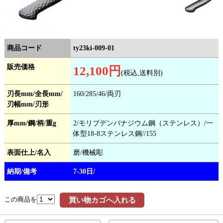
商品コード
ty23ki-009-01
販売価格
12,100円
(税込,送料別)
刃長mm/全長mm/
160/285/46/両刃
刃幅mm/刃形
厚mm/鋼/柄/重g
2/モリブデンバナジウム鋼（ステンレス）/一
体型18-8ステンレス鋼//155
表面仕上/名入
磨/機械彫
納期/備考
7-30日/
この商品を
買い物カゴへ入れる