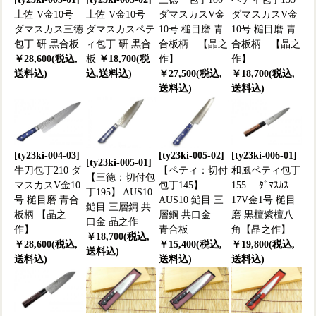
土佐 V金10号
土佐 V金10号
ダマスカスV金
ダマスカスV金
ダマスカス三徳
ダマスカスペテ
10号 槌目磨 青
10号 槌目磨 青
包丁 研 黒合板
ィ包丁 研 黒合
合板柄 【晶之
合板柄 【晶之
￥28,600(税込,
板
￥18,700(税
作】
作】
送料込)
込,送料込)
￥27,500(税込,
￥18,700(税込,
送料込)
送料込)
[ty23ki-004-03]
[ty23ki-005-02]
[ty23ki-006-01]
[ty23ki-005-01]
牛刀包丁210 ダ
【ペティ：切付
和風ペティ包丁
【三徳：切付包
マスカスV金10
包丁145】
155 ﾀﾞﾏｽｶｽ
丁195】 AUS10
号 槌目磨 青合
AUS10 鎚目 三
17V金1号 槌目
鎚目 三層鋼 共
板柄 【晶之
層鋼 共口金
磨 黒檀紫檀八
口金 晶之作
作】
青合板
角【晶之作】
￥18,700(税込,
￥28,600(税込,
￥15,400(税込,
￥19,800(税込,
送料込)
送料込)
送料込)
送料込)