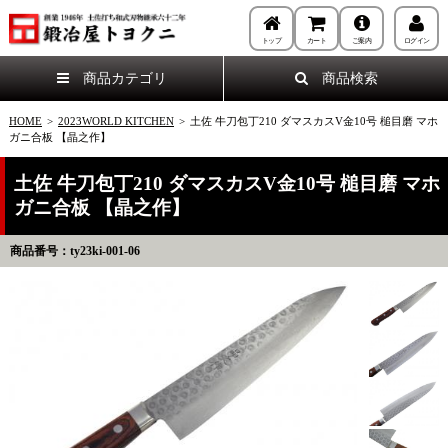
トップ
カート
ご案内
ログイン
商品カテゴリ
商品検索
HOME
>
2023WORLD KITCHEN
>
土佐 牛刀包丁210 ダマスカスV金10号 槌目磨 マホ
ガニ合板 【晶之作】
土佐 牛刀包丁210 ダマスカスV金10号 槌目磨 マホ
ガニ合板 【晶之作】
商品番号：ty23ki-001-06