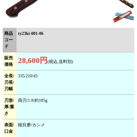
商品
ty23ki-001-06
コー
ド
販売
28,600円
(税込,送料別)
価格
全長/
335/210/45
刃長/
刃幅
刃形/
両刃/1.8/約185g
厚/重
さ
表面/
槌目磨/カシメ
口金