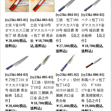
[ty23ki-004-01]
[ty23ki-004-02]
[ty23ki-003-01]
[ty23ki-003-02]
三徳 包丁180
ペティ包丁135
土佐 V金10号
土佐 V金10号
ダマスカスV金
ダマスカスV金
ダマスカス三徳
ダマスカスペテ
10号 槌目磨 青
10号 槌目磨 青
包丁 研 黒合板
ィ包丁 研 黒合
合板柄 【晶之
合板柄 【晶之
￥28,600(税込,
板
￥18,700(税
作】
作】
送料込)
込,送料込)
￥27,500(税込,
￥18,700(税込,
送料込)
送料込)
[ty23ki-004-03]
[ty23ki-005-02]
[ty23ki-006-01]
[ty23ki-005-01]
牛刀包丁210 ダ
【ペティ：切付
和風ペティ包丁
【三徳：切付包
マスカスV金10
包丁145】
155 ﾀﾞﾏｽｶｽ
丁195】 AUS10
号 槌目磨 青合
AUS10 鎚目 三
17V金1号 槌目
鎚目 三層鋼 共
板柄 【晶之
層鋼 共口金
磨 黒檀紫檀八
口金 晶之作
作】
青合板
角【晶之作】
￥18,700(税込,
￥28,600(税込,
￥15,400(税込,
￥19,800(税込,
送料込)