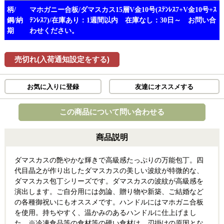
柄/
マホガニー合板/ダマスカス15層V金10号(ｽﾃﾝﾚｽ7+V金10号+ｽ
鋼/納
ﾃﾝﾚｽ7)/在庫あり：1週間以内 在庫なし：30日～ お問い合
期
わせください。
売切れ(入荷通知設定をする)
お気に入りに登録
友達にオススメする
この商品について問い合わせる
商品説明
ダマスカスの艶やかな輝きで高級感たっぷりの万能包丁。四
代目晶之が作り出したダマスカスの美しい波紋が特微的な、
ダマスカス包丁シリーズです。ダマスカスの波紋が高級感を
演出します。ご自分用には勿論、贈り物や新築、ご結婚など
の各種御祝いにもオススメです。ハンドルにはマホガニ合板
を使用。持ちやすく、温かみのあるハンドルに仕上げまし
た。※冷凍食品等の食材等の硬い食材は、刃掛けの原因とな