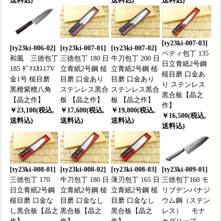
送料込)
送料込)
送料込)
[ty23ki-007-03]
[ty23ki-006-02]
[ty23ki-007-01]
[ty23ki-007-02]
ペティ包丁 135
和風 三徳包丁
三徳包丁 180 日
牛刀包丁 200 日
日立青紙2号鋼
185 ﾀﾞﾏｽｶｽ17V
立青紙2号鋼 槌
立青紙2号鋼 槌
槌目磨 口金あ
金1号 槌目磨
目磨 口金あり
目磨 口金あり
り ステンレス
黒檀紫檀八角
ステンレス黒合
ステンレス黒合
黒合板【晶之
【晶之作】
板 【晶之作】
板 【晶之作】
作】
￥23,100(税込,
￥17,600(税込,
￥19,800(税込,
￥16,500(税込,
送料込)
送料込)
送料込)
送料込)
[ty23ki-008-01]
[ty23ki-008-02]
[ty23ki-008-03]
[ty23ki-009-01]
三徳包丁 170
牛刀包丁 180 日
薄刃包丁 165 日
三徳包丁160 モ
日立青紙2号鋼
立青紙2号鋼 槌
立青紙2号鋼 槌
リブデンバナジ
槌目磨 口金な
目磨 口金なし
目磨 口金なし
ウム鋼（ステン
し黒合板【晶之
黒合板【晶之
黒合板【晶之
レス） モナ