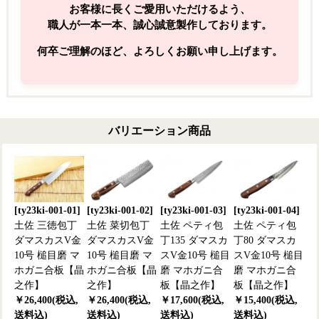
お客様に長くご愛用いただけるよう、
職人が一本一本、誠心誠意製作しております。
何卒ご理解のほど、よろしくお願い申し上げます。
バリエーション商品
[ty23ki-001-01]
[ty23ki-001-02]
[ty23ki-001-03]
[ty23ki-001-04]
土佐 三徳包丁
土佐 菜切包丁
土佐 ペティ包
土佐 ペティ包
ダマスカスV金
ダマスカスV金
丁135 ダマスカ
丁80 ダマスカ
10号 槌目磨 マ
10号 槌目磨 マ
スV金10号 槌目
スV金10号 槌目
ホガニ合板【晶
ホガニ合板【晶
磨 マホガニ合
磨 マホガニ合
之作】
之作】
板【晶之作】
板【晶之作】
￥26,400(税込,
￥26,400(税込,
￥17,600(税込,
￥15,400(税込,
送料込)
送料込)
送料込)
送料込)