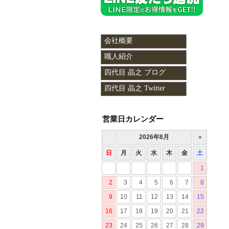
会社概要
職人紹介
四代目 晶之 ブログ
四代目 晶之 Twitter
営業日カレンダー