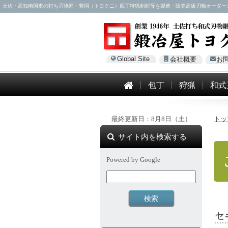
土佐・高知南国市の打ち刃物匠・豊国（トヨクニ）庖丁狩猟剣鉈等を製造・販売高級刃物オーダー大歓迎！電話
Global Site
会社概要
お
包丁
狩猟
和式
最終更新日：8月8日（土）
トッ
サイト内を検索する
Powered by Google