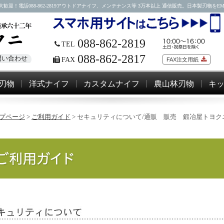
088-862-2819アウトドアナイフ、メンテナンス等 3万本以上 通信販売。日本製刃物をEMSにて
088-862-2819
TEL
088-862-2817
問い合わせ
FAX
FAX注文用紙
刃物
洋式ナイフ
カスタムナイフ
農山林刃物
キ
プページ
>
ご利用ガイド
>
セキュリティについて/通販 販売 鍛冶屋トヨク