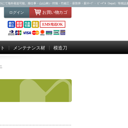
海外発送可能。畑仕事・山(山林)・狩猟・竹細工・薪割斧・薪ｽﾄｰﾌﾞ・ ﾋﾞｰﾊﾟﾙ（bepal）等雑
お買い物カゴ
ログイン
ット
メンテナンス材
模造刀
ニ