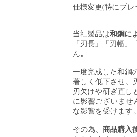
仕様変更(特にブレ
当社製品は
和鋼に
「刃長」「刃幅」
ん。
一度完成した和鋼
著しく低下させ、
刃欠けや研ぎ直し
に影響ございませ
な影響を受けます
その為、
商品購入