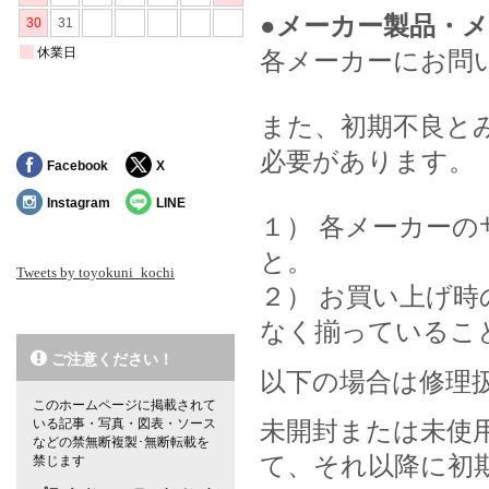
●メーカー製品・
各メーカーにお問
また、初期不良と
必要があります。
Facebook
X
Instagram
LINE
１） 各メーカー
と。
Tweets by toyokuni_kochi
２） お買い上げ
なく揃っているこ
ご注意ください！
以下の場合は修理
このホームページに掲載されて
未開封または未使
いる記事・写真・図表・ソース
などの禁無断複製･無断転載を
て、それ以降に初
禁じます