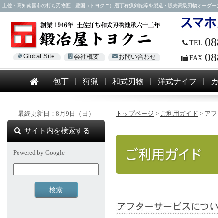
土佐・高知南国市の打ち刃物匠・豊国（トヨクニ）庖丁狩猟剣鉈等を製造・販売高級刃物オーダー大歓迎！電話
08
TEL
08
Global Site
会社概要
お問い合わせ
FAX
包丁
狩猟
和式刃物
洋式ナイフ
最終更新日：8月9日（日）
トップページ
>
ご利用ガイド
>
アフ
サイト内を検索する
Powered by Google