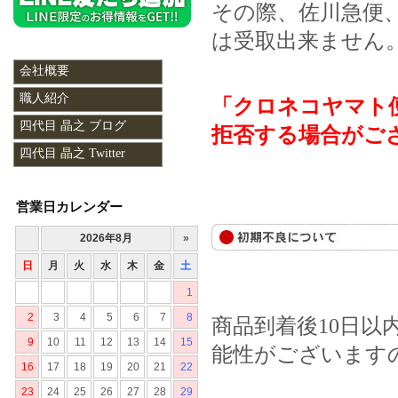
その際、佐川急便
は受取出来ません
会社概要
職人紹介
「クロネコヤマト
四代目 晶之 ブログ
拒否する場合がご
四代目 晶之 Twitter
営業日カレンダー
商品到着後10日
能性がございます