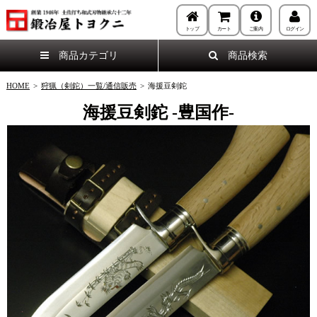
トップ
カート
ご案内
ログイン
商品カテゴリ
商品検索
HOME
>
狩猟（剣鉈）一覧/通信販売
>
海援豆剣鉈
海援豆剣鉈 -豊国作-