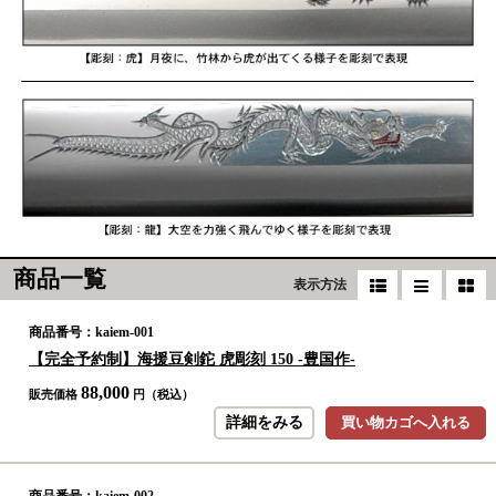
商品一覧
表示方法
商品番号：kaiem-001
【完全予約制】海援豆剣鉈 虎彫刻 150 -豊国作-
88,000
販売価格
円（税込）
詳細をみる
買い物カゴへ入れる