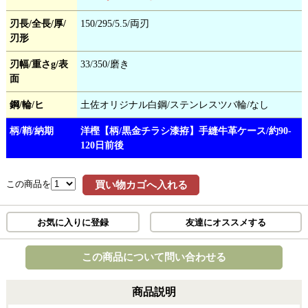
刃長/全長/厚/
150/295/5.5/両刃
刃形
刃幅/重さg/表
33/350/磨き
面
鋼/輪/ヒ
土佐オリジナル白鋼/ステンレスツバ輪/なし
柄/鞘/納期
洋樫【柄/黒金チラシ漆拵】手縫牛革ケース/約90-
120日前後
この商品を
買い物カゴへ入れる
お気に入りに登録
友達にオススメする
この商品について問い合わせる
商品説明