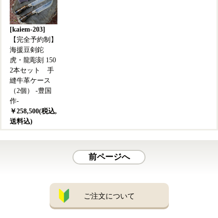
[kaiem-203]
【完全予約制】
海援豆剣鉈
虎・龍彫刻 150
2本セット 手
縫牛革ケース
（2個） -豊国
作-
￥258,500(税込,
送料込)
前ページへ
ご注文について