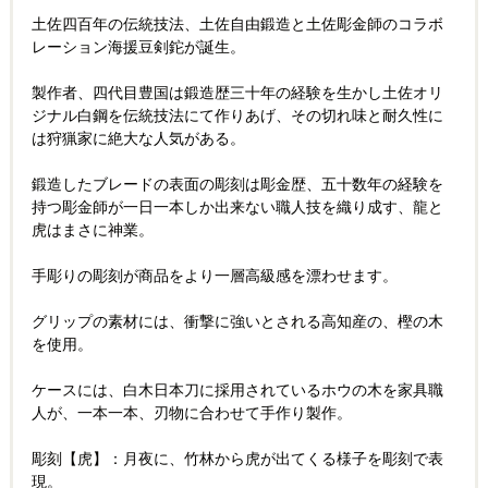
土佐四百年の伝統技法、土佐自由鍛造と土佐彫金師のコラボ
レーション海援豆剣鉈が誕生。
製作者、四代目豊国は鍛造歴三十年の経験を生かし土佐オリ
ジナル白鋼を伝統技法にて作りあげ、その切れ味と耐久性に
は狩猟家に絶大な人気がある。
鍛造したブレードの表面の彫刻は彫金歴、五十数年の経験を
持つ彫金師が一日一本しか出来ない職人技を織り成す、龍と
虎はまさに神業。
手彫りの彫刻が商品をより一層高級感を漂わせます。
グリップの素材には、衝撃に強いとされる高知産の、樫の木
を使用。
ケースには、白木日本刀に採用されているホウの木を家具職
人が、一本一本、刃物に合わせて手作り製作。
彫刻【虎】：月夜に、竹林から虎が出てくる様子を彫刻で表
現。