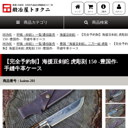
トップ
カート
ご案内
ログイン
商品カテゴリ
商品検索
HOME
>
狩猟（剣鉈）一覧/通信販売
>
海援豆剣鉈
>
【完全予約制】海援豆剣鉈 虎彫刻
150 -豊国作- 手縫牛革ケース
HOME
>
狩猟（剣鉈）一覧/通信販売
>
豊国『海援豆剣鉈』二刀一組 虎龍
>
【完全予約
制】海援豆剣鉈 虎彫刻 150 -豊国作- 手縫牛革ケース
【完全予約制】海援豆剣鉈 虎彫刻 150 -豊国作-
手縫牛革ケース
商品番号：kaiem-201