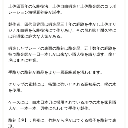
土佐四百年の伝統技法、土佐自由鍛造と土佐彫金師のコラボ
レーション海援豆剣鉈が誕生。
製作者、四代目豊国は鍛造歴三十年の経験を生かし土佐オリ
ジナル白鋼を伝統技法にて作りあげ、その切れ味と耐久性に
は狩猟家に絶大な人気がある。
鍛造したブレードの表面の彫刻は彫金歴、五十数年の経験を
持つ彫金師が一日一本しか出来ない職人技を織り成す、龍と
虎はまさに神業。
手彫りの彫刻が商品をより一層高級感を漂わせます。
グリップの素材には、衝撃に強いとされる高知産の、樫の木
を使用。
ケースには、白木日本刀に採用されているホウの木を家具職
人が、一本一本、刃物に合わせて手作り製作。
彫刻【虎】：月夜に、竹林から虎が出てくる様子を彫刻で表
現。