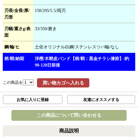
刃長/全長/厚/
150/295/5.5/両刃
刃形
刃幅/重さg/表
33/350/磨き
面
鋼/輪/ヒ
土佐オリジナル白鋼/ステンレスツバ輪/なし
柄/鞘/納期
洋樫/木鞘皮バンド【柄/鞘：黒金チラシ漆拵】/約
90-120日前後
この商品を
買い物カゴへ入れる
お気に入りに登録
友達にオススメする
この商品について問い合わせる
商品説明