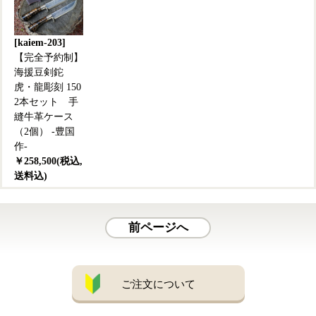
[kaiem-203]
【完全予約制】
海援豆剣鉈
虎・龍彫刻 150
2本セット 手
縫牛革ケース
（2個） -豊国
作-
￥258,500(税込,
送料込)
前ページへ
ご注文について