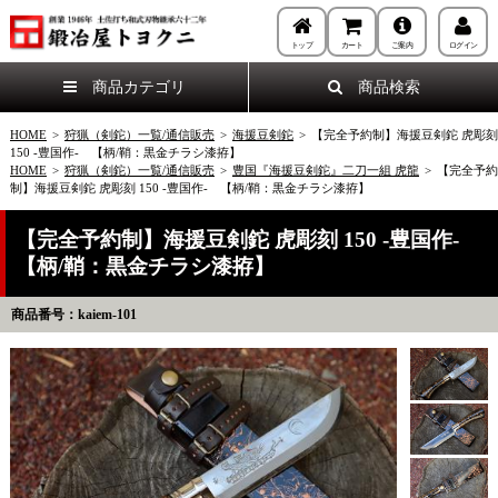
トップ
カート
ご案内
ログイン
商品カテゴリ
商品検索
HOME
>
狩猟（剣鉈）一覧/通信販売
>
海援豆剣鉈
>
【完全予約制】海援豆剣鉈 虎彫刻
150 -豊国作- 【柄/鞘：黒金チラシ漆拵】
HOME
>
狩猟（剣鉈）一覧/通信販売
>
豊国『海援豆剣鉈』二刀一組 虎龍
>
【完全予約
制】海援豆剣鉈 虎彫刻 150 -豊国作- 【柄/鞘：黒金チラシ漆拵】
【完全予約制】海援豆剣鉈 虎彫刻 150 -豊国作-
【柄/鞘：黒金チラシ漆拵】
商品番号：kaiem-101