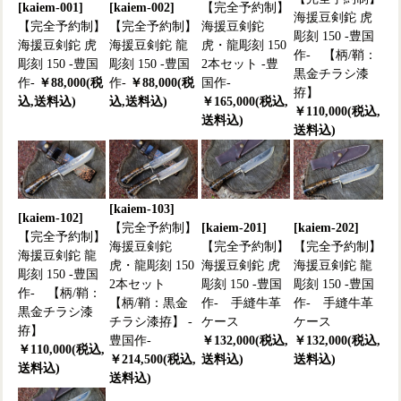
[kaiem-001]
[kaiem-002]
【完全予約制】
海援豆剣鉈 虎
【完全予約制】
【完全予約制】
海援豆剣鉈
彫刻 150 -豊国
海援豆剣鉈 虎
海援豆剣鉈 龍
虎・龍彫刻 150
作- 【柄/鞘：
彫刻 150 -豊国
彫刻 150 -豊国
2本セット -豊
黒金チラシ漆
作-
￥88,000(税
作-
￥88,000(税
国作-
拵】
込,送料込)
込,送料込)
￥165,000(税込,
￥110,000(税込,
送料込)
送料込)
[kaiem-103]
[kaiem-102]
【完全予約制】
[kaiem-201]
[kaiem-202]
【完全予約制】
海援豆剣鉈
【完全予約制】
【完全予約制】
海援豆剣鉈 龍
虎・龍彫刻 150
海援豆剣鉈 虎
海援豆剣鉈 龍
彫刻 150 -豊国
2本セット
彫刻 150 -豊国
彫刻 150 -豊国
作- 【柄/鞘：
【柄/鞘：黒金
作- 手縫牛革
作- 手縫牛革
黒金チラシ漆
チラシ漆拵】 -
ケース
ケース
拵】
豊国作-
￥132,000(税込,
￥132,000(税込,
￥110,000(税込,
￥214,500(税込,
送料込)
送料込)
送料込)
送料込)