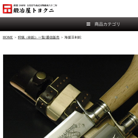
商品カテゴリ
HOME
>
狩猟（剣鉈）一覧/通信販売
>
海援豆剣鉈