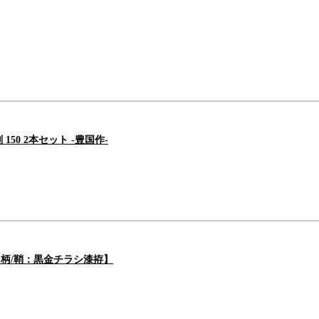
0 2本セット -豊国作-
 【柄/鞘：黒金チラシ漆拵】