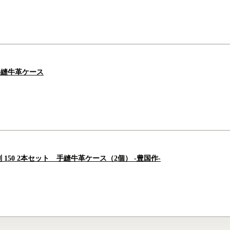
 手縫牛革ケース
50 2本セット 手縫牛革ケース（2個） -豊国作-