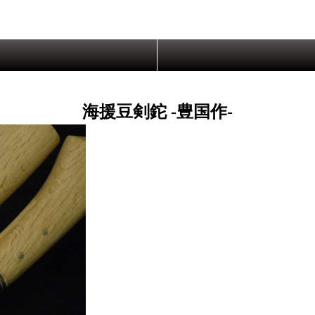
海援豆剣鉈 -豊国作-