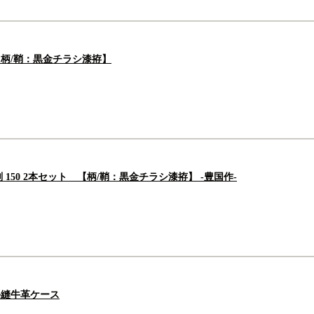
 【柄/鞘：黒金チラシ漆拵】
50 2本セット 【柄/鞘：黒金チラシ漆拵】 -豊国作-
 手縫牛革ケース