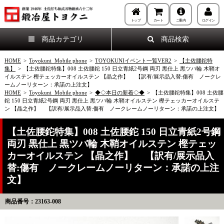
トップ
カート
ご案内
ログイン
商品カテゴリ
商品検索
HOME
>
Toyokuni_Mobile phone
>
TOYOKUNIイベント一覧VER2
>
【土佐腰鉈特
集】
>
【土佐腰鉈特集】008 土佐腰鉈 150 日立青紙2号鋼 両刃 黒仕上 黒ツバ輪 木鞘オ
イルステン 樫テェッカーオイルステン 【晶之作】 【訳有/展示品入替:傷有 ノークレ
ームノーリターン：承諾の上注文】
HOME
>
Toyokuni_Mobile phone
>
◆◇本日の新着◇◆
>
【土佐腰鉈特集】008 土佐腰
鉈 150 日立青紙2号鋼 両刃 黒仕上 黒ツバ輪 木鞘オイルステン 樫テェッカーオイルステ
ン 【晶之作】 【訳有/展示品入替:傷有 ノークレームノーリターン：承諾の上注文】
【土佐腰鉈特集】008 土佐腰鉈 150 日立青紙2号鋼
両刃 黒仕上 黒ツバ輪 木鞘オイルステン 樫テェッ
カーオイルステン 【晶之作】 【訳有/展示品入
替:傷有 ノークレームノーリターン：承諾の上注
文】
商品番号：23163-008