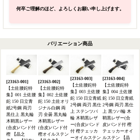
何卒ご理解のほど、よろしくお願い申し上げます。
バリエーション商品
[23163-003]
[23163-004]
[23163-001]
[23163-002]
【土佐腰鉈特
【土佐腰鉈特
【土佐腰鉈特
【土佐腰鉈特
集】003 土佐腰
集】004 土佐腰
集】001 土佐腰
集】002 土佐腰
鉈 150 日立青紙
鉈 150 日立青紙
鉈 150 日立青
鉈 150 土佐オリ
2号鋼 両刃 黒仕
2号鋼 両刃 黒仕
紙2号鋼 両刃
ジナル白鋼 両
上 ステンツバ
上 黒ツバ輪 木
黒仕上 黒丸輪
刃 全曇 黒丸輪
輪 木鞘黒レザ
鞘黒レザー(合
木鞘黒レザー
木鞘黒レザー
ー(合皮)バンド
皮)バンド付 樫
(合皮)バンド付
(合皮)バンド付
付 樫テェッカ
テェッカーオイ
樫 【晶之
樫オイルステン
ーオイルステン
ルステン 【晶