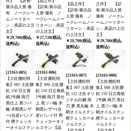
作】 【訳有/
【晶之作】
【晶之作】
之作】 【訳
展示品入替:傷
【訳有/展示品
【訳有/展示品
有/展示品入替:
有 ノークレー
入替:傷有 ノ
入替:傷有 ノ
傷有 ノークレ
ムノーリター
ークレームノー
ークレームノー
ームノーリター
ン：承諾の上注
リターン：承諾
リターン：承諾
ン：承諾の上注
文】
の上注文】
の上注文】
文】
￥29,700(税込,
￥27,720(税込,
￥29,700(税込,
￥29,700(税込,
送料込)
送料込)
送料込)
送料込)
[23163-005]
[23163-006]
[23163-007]
[23163-008]
【土佐腰鉈特
【土佐腰鉈特
【土佐腰鉈特
【土佐腰鉈特
集】005 土佐腰
集】006 土佐腰
集】007 土佐腰
集】008 土佐腰
鉈 150 日立青
鉈 150 日立青紙
鉈 122 土佐オリ
鉈 150 日立青紙
紙2号鋼 両刃
2号鋼 両刃 黒仕
ジナル白鋼 両
2号鋼 両刃 黒仕
黒仕上 黒ツバ
上 黒ツバ輪 木
刃 磨 黒丸輪 木
上 黒ツバ輪 木
輪 木鞘黒レザ
鞘黒レザー(合
鞘オイルステン
鞘オイルステン
ー(合皮)バンド
皮)バンド付 樫
樫テェッカーオ
樫テェッカーオ
付 樫テェッカ
テェッカーオイ
イルステン
イルステン
ーオイルステン
ルステン 【晶
【晶之作】
【晶之作】