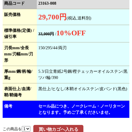
商品コード
23163-008
販売価格
29,700円
(税込,送料別)
標準価格(定価) /
10
%OFF
33,000円
/
値引率
刃長mm/全長
150/295/44/両刃
mm/刃幅mm/刃
形
厚mm/鋼/柄/輪/
5.3/日立青紙2号鋼/樫テェッカーオイルステン/黒
重g
ツバ輪/390
表面仕上/血溝/
黒仕上/ヒなし/木鞘オイルステン/皮バンド(黒色)
鞘/鞘備考
備考
セール品につき、ノークレーム・ノーリターン
となります。予めご了承くださいませ。
この商品を
買い物カゴへ入れる