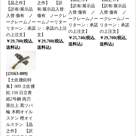
【晶之作】
之作】 【訳
【訳有/展示品
【訳有/展示品
【訳有/展示品
有/展示品入替:
入替:傷有 ノ
入替:傷有 ノ
入替:傷有 ノ
傷有 ノークレ
ークレームノー
ークレームノー
ークレームノー
ームノーリター
リターン：承諾
リターン：承諾
リターン：承諾
ン：承諾の上注
の上注文】
の上注文】
の上注文】
文】
￥25,740(税込,
￥29,700(税込,
￥29,700(税込,
￥29,700(税込,
送料込)
送料込)
送料込)
送料込)
[23163-009]
【土佐腰鉈特
集】009 土佐腰
鉈 150 日立青
紙2号鋼 両刃
黒仕上 黒ツバ
輪 木鞘オイル
ステン 樫オイ
ルステン 【晶
之作】 【訳