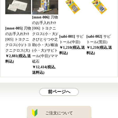
[mnst-006]
刃物
のお手入れｾｯﾄ
[mnst-005]
刃物
[006] トヨクニ
のお手入れｾｯﾄ
クロス(小・大)/
[sabi-001]
サビ
[sabi-002]
サビ
[005] トヨクニ
さびとりつや之
トール(中目)
トール(荒目)
クロス(小)/トヨ
助(小・大)/椿油
￥1,210(税込,送
￥1,210(税込,送
クニクロス(大)
(小・大)/サビト
料込)
料込)
￥2,881(税込,送
ール(中目)/ママ
料込)
砥石
￥12,414(税込,
送料込)
前ページへ
ご注文について