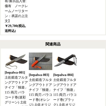
有/展示品入替:
傷有 ノークレ
ームノーリター
ン：承諾の上注
文】
￥29,700(税込,
送料込)
関連商品
[bepalwa-001]
[bepalwa-003]
[bepalwa-004]
土佐鍛造フルタ
土佐鍛造フルタ
土佐鍛造フルタ
ングアウトドア
ングアウトドア
ングアウトドア
ナイフ「独遊」
ナイフ「独遊」
ナイフ「独遊」
115 両刃 パラ
115 両刃 パラコ
115 両刃 パラコ
コード巻(迷彩
ード巻(オレン
ード巻(ブラッ
グリーン) 土佐
ジ) 土佐オリジ
ク) 土佐オリジ