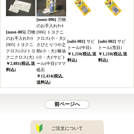
[mnst-006]
刃物
のお手入れｾｯﾄ
[mnst-005]
刃物
[006] トヨクニ
のお手入れｾｯﾄ
クロス(小・大)/
[sabi-001]
サビ
[sabi-002]
サビ
[005] トヨクニ
さびとりつや之
トール(中目)
トール(荒目)
クロス(小)/トヨ
助(小・大)/椿油
￥1,210(税込,送
￥1,210(税込,送
クニクロス(大)
(小・大)/サビト
料込)
料込)
￥2,881(税込,送
ール(中目)/ママ
料込)
砥石
￥12,414(税込,
送料込)
前ページへ
ご注文について