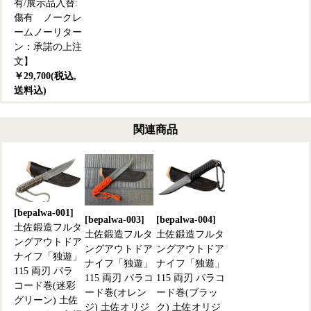
有/展示品入替:
傷有 ノークレ
ームノーリター
ン：承諾の上注
文】
￥29,700(税込,
送料込)
関連商品
[bepalwa-001]
[bepalwa-003]
[bepalwa-004]
土佐鍛造フルタ
土佐鍛造フルタ
土佐鍛造フルタ
ングアウトドア
ングアウトドア
ングアウトドア
ナイフ「独遊」
ナイフ「独遊」
ナイフ「独遊」
115 両刃 パラ
115 両刃 パラコ
115 両刃 パラコ
コード巻(迷彩
ード巻(オレン
ード巻(ブラッ
グリーン) 土佐
ジ) 土佐オリジ
ク) 土佐オリジ