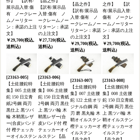
作】 【訳有/
【晶之作】
【晶之作】
之作】 【訳
展示品入替:傷
【訳有/展示品
【訳有/展示品
有/展示品入替:
有 ノークレー
入替:傷有 ノ
入替:傷有 ノ
傷有 ノークレ
ムノーリター
ークレームノー
ークレームノー
ームノーリター
ン：承諾の上注
リターン：承諾
リターン：承諾
ン：承諾の上注
文】
の上注文】
の上注文】
文】
￥29,700(税込,
￥27,720(税込,
￥29,700(税込,
￥29,700(税込,
送料込)
送料込)
送料込)
送料込)
[23163-005]
[23163-006]
[23163-007]
[23163-008]
【土佐腰鉈特
【土佐腰鉈特
【土佐腰鉈特
【土佐腰鉈特
集】005 土佐腰
集】006 土佐腰
集】007 土佐腰
集】008 土佐腰
鉈 150 日立青
鉈 150 日立青紙
鉈 122 土佐オリ
鉈 150 日立青紙
紙2号鋼 両刃
2号鋼 両刃 黒仕
ジナル白鋼 両
2号鋼 両刃 黒仕
黒仕上 黒ツバ
上 黒ツバ輪 木
刃 磨 黒丸輪 木
上 黒ツバ輪 木
輪 木鞘黒レザ
鞘黒レザー(合
鞘オイルステン
鞘オイルステン
ー(合皮)バンド
皮)バンド付 樫
樫テェッカーオ
樫テェッカーオ
付 樫テェッカ
テェッカーオイ
イルステン
イルステン
ーオイルステン
ルステン 【晶
【晶之作】
【晶之作】