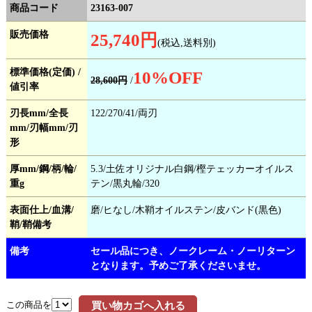
商品コード
23163-007
販売価格
25,740円
(税込,送料別)
標準価格(定価) /
10
%OFF
28,600円
/
値引率
刃長mm/全長
122/270/41/両刃
mm/刃幅mm/刃
形
厚mm/鋼/柄/輪/
5.3/土佐オリジナル白鋼/樫テェッカーオイルス
重g
テン/黒丸輪/320
表面仕上/血溝/
磨/ヒなし/木鞘オイルステン/皮バンド(黒色)
鞘/鞘備考
備考
セール品につき、ノークレーム・ノーリターン
となります。予めご了承くださいませ。
この商品を
買い物カゴへ入れる