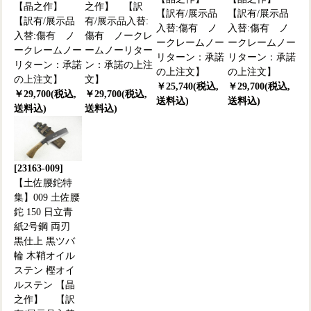
【晶之作】
之作】 【訳
【訳有/展示品
【訳有/展示品
【訳有/展示品
有/展示品入替:
入替:傷有 ノ
入替:傷有 ノ
入替:傷有 ノ
傷有 ノークレ
ークレームノー
ークレームノー
ークレームノー
ームノーリター
リターン：承諾
リターン：承諾
リターン：承諾
ン：承諾の上注
の上注文】
の上注文】
の上注文】
文】
￥25,740(税込,
￥29,700(税込,
￥29,700(税込,
￥29,700(税込,
送料込)
送料込)
送料込)
送料込)
[23163-009]
【土佐腰鉈特
集】009 土佐腰
鉈 150 日立青
紙2号鋼 両刃
黒仕上 黒ツバ
輪 木鞘オイル
ステン 樫オイ
ルステン 【晶
之作】 【訳