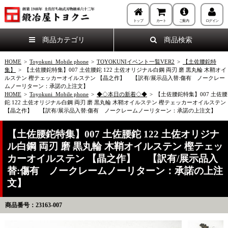
トップ
カート
ご案内
ログイン
商品カテゴリ
商品検索
HOME
>
Toyokuni_Mobile phone
>
TOYOKUNIイベント一覧VER2
>
【土佐腰鉈特
集】
>
【土佐腰鉈特集】007 土佐腰鉈 122 土佐オリジナル白鋼 両刃 磨 黒丸輪 木鞘オイ
ルステン 樫テェッカーオイルステン 【晶之作】 【訳有/展示品入替:傷有 ノークレー
ムノーリターン：承諾の上注文】
HOME
>
Toyokuni_Mobile phone
>
◆◇本日の新着◇◆
>
【土佐腰鉈特集】007 土佐腰
鉈 122 土佐オリジナル白鋼 両刃 磨 黒丸輪 木鞘オイルステン 樫テェッカーオイルステン
【晶之作】 【訳有/展示品入替:傷有 ノークレームノーリターン：承諾の上注文】
【土佐腰鉈特集】007 土佐腰鉈 122 土佐オリジナ
ル白鋼 両刃 磨 黒丸輪 木鞘オイルステン 樫テェッ
カーオイルステン 【晶之作】 【訳有/展示品入
替:傷有 ノークレームノーリターン：承諾の上注
文】
商品番号：23163-007