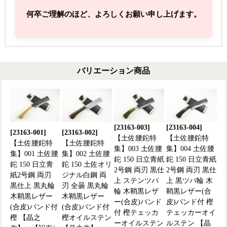
何卒ご理解のほど、よろしくお願い申し上げます。
バリエーション商品
[23163-003]
[23163-004]
[23163-001]
[23163-002]
【土佐腰鉈特
【土佐腰鉈特
【土佐腰鉈特
【土佐腰鉈特
集】003 土佐腰
集】004 土佐腰
集】001 土佐腰
集】002 土佐腰
鉈 150 日立青紙
鉈 150 日立青紙
鉈 150 日立青
鉈 150 土佐オリ
2号鋼 両刃 黒仕
2号鋼 両刃 黒仕
紙2号鋼 両刃
ジナル白鋼 両
上 ステンツバ
上 黒ツバ輪 木
黒仕上 黒丸輪
刃 全曇 黒丸輪
輪 木鞘黒レザ
鞘黒レザー(合
木鞘黒レザー
木鞘黒レザー
ー(合皮)バンド
皮)バンド付 樫
(合皮)バンド付
(合皮)バンド付
付 樫テェッカ
テェッカーオイ
樫 【晶之
樫オイルステン
ーオイルステン
ルステン 【晶