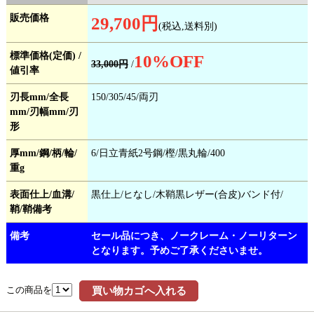
販売価格
29,700円
(税込,送料別)
標準価格(定価) /
10
%OFF
33,000円
/
値引率
刃長mm/全長
150/305/45/両刃
mm/刃幅mm/刃
形
厚mm/鋼/柄/輪/
6/日立青紙2号鋼/樫/黒丸輪/400
重g
表面仕上/血溝/
黒仕上/ヒなし/木鞘黒レザー(合皮)バンド付/
鞘/鞘備考
備考
セール品につき、ノークレーム・ノーリターン
となります。予めご了承くださいませ。
この商品を
買い物カゴへ入れる