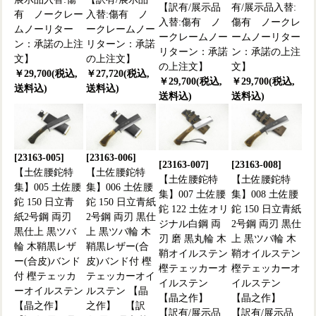
【訳有/展示品
有/展示品入替:
有 ノークレー
入替:傷有 ノ
入替:傷有 ノ
傷有 ノークレ
ムノーリター
ークレームノー
ークレームノー
ームノーリター
ン：承諾の上注
リターン：承諾
リターン：承諾
ン：承諾の上注
文】
の上注文】
の上注文】
文】
￥29,700(税込,
￥27,720(税込,
￥29,700(税込,
￥29,700(税込,
送料込)
送料込)
送料込)
送料込)
[23163-005]
[23163-006]
[23163-007]
[23163-008]
【土佐腰鉈特
【土佐腰鉈特
【土佐腰鉈特
【土佐腰鉈特
集】005 土佐腰
集】006 土佐腰
集】007 土佐腰
集】008 土佐腰
鉈 150 日立青
鉈 150 日立青紙
鉈 122 土佐オリ
鉈 150 日立青紙
紙2号鋼 両刃
2号鋼 両刃 黒仕
ジナル白鋼 両
2号鋼 両刃 黒仕
黒仕上 黒ツバ
上 黒ツバ輪 木
刃 磨 黒丸輪 木
上 黒ツバ輪 木
輪 木鞘黒レザ
鞘黒レザー(合
鞘オイルステン
鞘オイルステン
ー(合皮)バンド
皮)バンド付 樫
樫テェッカーオ
樫テェッカーオ
付 樫テェッカ
テェッカーオイ
イルステン
イルステン
ーオイルステン
ルステン 【晶
【晶之作】
【晶之作】
【晶之作】
之作】 【訳
【訳有/展示品
【訳有/展示品