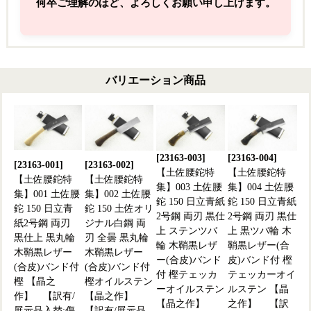
何卒ご理解のほど、よろしくお願い申し上げます。
バリエーション商品
[23163-003]
[23163-004]
[23163-001]
[23163-002]
【土佐腰鉈特
【土佐腰鉈特
【土佐腰鉈特
【土佐腰鉈特
集】003 土佐腰
集】004 土佐腰
集】001 土佐腰
集】002 土佐腰
鉈 150 日立青紙
鉈 150 日立青紙
鉈 150 日立青
鉈 150 土佐オリ
2号鋼 両刃 黒仕
2号鋼 両刃 黒仕
紙2号鋼 両刃
ジナル白鋼 両
上 ステンツバ
上 黒ツバ輪 木
黒仕上 黒丸輪
刃 全曇 黒丸輪
輪 木鞘黒レザ
鞘黒レザー(合
木鞘黒レザー
木鞘黒レザー
ー(合皮)バンド
皮)バンド付 樫
(合皮)バンド付
(合皮)バンド付
付 樫テェッカ
テェッカーオイ
樫 【晶之
樫オイルステン
ーオイルステン
ルステン 【晶
作】 【訳有/
【晶之作】
【晶之作】
之作】 【訳
展示品入替:傷
【訳有/展示品