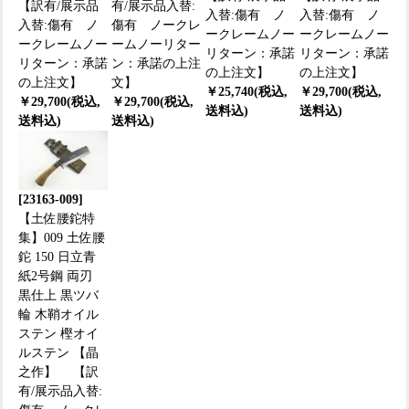
【訳有/展示品
有/展示品入替:
入替:傷有 ノ
入替:傷有 ノ
入替:傷有 ノ
傷有 ノークレ
ークレームノー
ークレームノー
ークレームノー
ームノーリター
リターン：承諾
リターン：承諾
リターン：承諾
ン：承諾の上注
の上注文】
の上注文】
の上注文】
文】
￥25,740(税込,
￥29,700(税込,
￥29,700(税込,
￥29,700(税込,
送料込)
送料込)
送料込)
送料込)
[23163-009]
【土佐腰鉈特
集】009 土佐腰
鉈 150 日立青
紙2号鋼 両刃
黒仕上 黒ツバ
輪 木鞘オイル
ステン 樫オイ
ルステン 【晶
之作】 【訳
有/展示品入替: