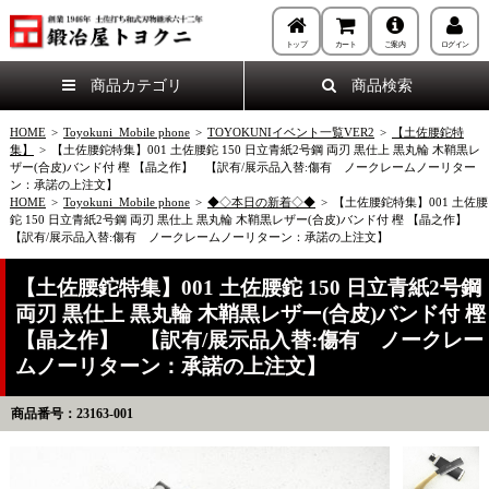
トップ
カート
ご案内
ログイン
商品カテゴリ
商品検索
HOME
>
Toyokuni_Mobile phone
>
TOYOKUNIイベント一覧VER2
>
【土佐腰鉈特
集】
>
【土佐腰鉈特集】001 土佐腰鉈 150 日立青紙2号鋼 両刃 黒仕上 黒丸輪 木鞘黒レ
ザー(合皮)バンド付 樫 【晶之作】 【訳有/展示品入替:傷有 ノークレームノーリター
ン：承諾の上注文】
HOME
>
Toyokuni_Mobile phone
>
◆◇本日の新着◇◆
>
【土佐腰鉈特集】001 土佐腰
鉈 150 日立青紙2号鋼 両刃 黒仕上 黒丸輪 木鞘黒レザー(合皮)バンド付 樫 【晶之作】
【訳有/展示品入替:傷有 ノークレームノーリターン：承諾の上注文】
【土佐腰鉈特集】001 土佐腰鉈 150 日立青紙2号鋼
両刃 黒仕上 黒丸輪 木鞘黒レザー(合皮)バンド付 樫
【晶之作】 【訳有/展示品入替:傷有 ノークレー
ムノーリターン：承諾の上注文】
商品番号：23163-001