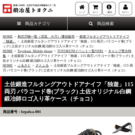
トップ
カート
ご案内
ログイン
商品カテゴリ
商品検索
HOME
>
和式刃物一覧（渓流、小刀）/通信販売
>
鍛造フルタングアウトドアナイフ
「独遊」
>
土佐鍛造フルタングアウトドアナイフ「独遊」115 両刃 パラコード巻(ブラ
ック) 土佐オリジナル白鋼 鍛冶師ロゴ入り革ケース（チョコ）
HOME
>
Toyokuni_Mobile phone
>
TOYOKUNIイベント一覧VER1
>
キャンプ焚火特
集
>
土佐鍛造フルタングアウトドアナイフ「独遊」115 両刃 パラコード巻(ブラック) 土
佐オリジナル白鋼 鍛冶師ロゴ入り革ケース（チョコ）
HOME
>
ふるさと
>
さとふる
>
土佐鍛造フルタングアウトドアナイフ「独遊」115 両
刃 パラコード巻(ブラック) 土佐オリジナル白鋼 鍛冶師ロゴ入り革ケース（チョコ）
土佐鍛造フルタングアウトドアナイフ「独遊」115
両刃 パラコード巻(ブラック) 土佐オリジナル白鋼
鍛冶師ロゴ入り革ケース（チョコ）
商品番号：bepalwa-004