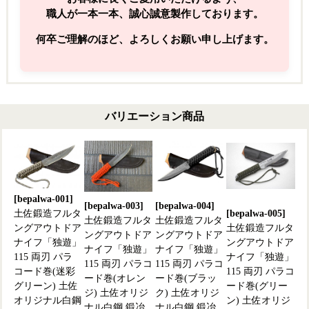
職人が一本一本、誠心誠意製作しております。
何卒ご理解のほど、よろしくお願い申し上げます。
バリエーション商品
[bepalwa-001]
[bepalwa-003]
[bepalwa-004]
土佐鍛造フルタ
[bepalwa-005]
土佐鍛造フルタ
土佐鍛造フルタ
ングアウトドア
土佐鍛造フルタ
ングアウトドア
ングアウトドア
ナイフ「独遊」
ングアウトドア
ナイフ「独遊」
ナイフ「独遊」
115 両刃 パラ
ナイフ「独遊」
115 両刃 パラコ
115 両刃 パラコ
コード巻(迷彩
115 両刃 パラコ
ード巻(オレン
ード巻(ブラッ
グリーン) 土佐
ード巻(グリー
ジ) 土佐オリジ
ク) 土佐オリジ
オリジナル白鋼
ン) 土佐オリジ
ナル白鋼 鍛冶
ナル白鋼 鍛冶