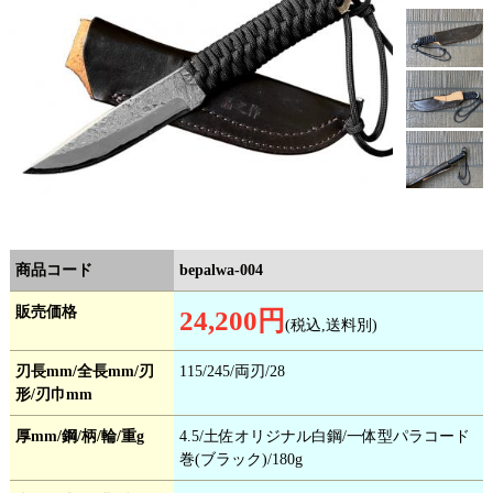
商品コード
bepalwa-004
販売価格
24,200円
(税込,送料別)
刃長mm/全長mm/刃
115/245/両刃/28
形/刃巾mm
厚mm/鋼/柄/輪/重g
4.5/土佐オリジナル白鋼/一体型パラコード
巻(ブラック)/180g