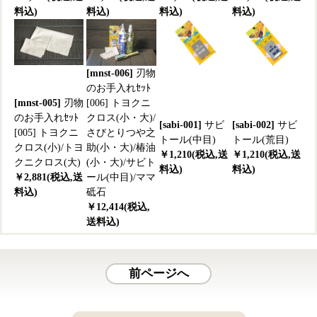
料込)
料込)
料込)
料込)
[mnst-006]
刃物
のお手入れｾｯﾄ
[mnst-005]
刃物
[006] トヨクニ
のお手入れｾｯﾄ
クロス(小・大)/
[sabi-001]
サビ
[sabi-002]
サビ
[005] トヨクニ
さびとりつや之
トール(中目)
トール(荒目)
クロス(小)/トヨ
助(小・大)/椿油
￥1,210(税込,送
￥1,210(税込,送
クニクロス(大)
(小・大)/サビト
料込)
料込)
￥2,881(税込,送
ール(中目)/ママ
料込)
砥石
￥12,414(税込,
送料込)
前ページへ