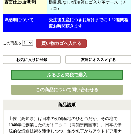
表面仕上/血溝/鞘
槌目磨/なし/鍛冶師ロゴ入り革ケース（チ
ョコ）
※納期について
受注後生産につきお届けまでに１?2週間程
度お時間頂きます
この商品を
買い物カゴへ入れる
お気に入りに登録
友達にオススメする
ふるさと納税で購入
この商品について問い合わせる
商品説明
土佐（高知県）は日本の刃物産地のひとつだが、その地で
1946年に創業したのがトヨクニ（高知県南国市）。日本の伝
統的な鍛造技術を駆使しつつ、鉈や包丁からアウトドア用ナ