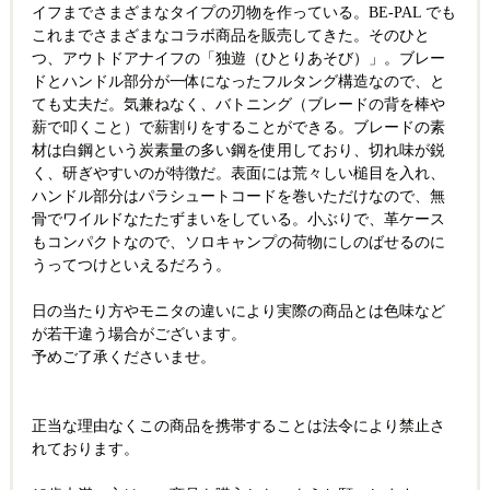
イフまでさまざまなタイプの刃物を作っている。BE-PAL でも
これまでさまざまなコラボ商品を販売してきた。そのひと
つ、アウトドアナイフの「独遊（ひとりあそび）」。ブレー
ドとハンドル部分が一体になったフルタング構造なので、と
ても丈夫だ。気兼ねなく、バトニング（ブレードの背を棒や
薪で叩くこと）で薪割りをすることができる。ブレードの素
材は白鋼という炭素量の多い鋼を使用しており、切れ味が鋭
く、研ぎやすいのが特徴だ。表面には荒々しい槌目を入れ、
ハンドル部分はパラシュートコードを巻いただけなので、無
骨でワイルドなたたずまいをしている。小ぶりで、革ケース
もコンパクトなので、ソロキャンプの荷物にしのばせるのに
うってつけといえるだろう。
日の当たり方やモニタの違いにより実際の商品とは色味など
が若干違う場合がございます。
予めご了承くださいませ。
正当な理由なくこの商品を携帯することは法令により禁止さ
れております。