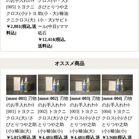
のお手入れｾｯﾄ
クロス(小・大)/
[005] トヨクニ
さびとりつや之
クロス(小)/トヨ
助(小・大)/椿油
クニクロス(大)
(小・大)/サビト
￥2,881(税込,送
ール(中目)/ママ
料込)
砥石
￥12,414(税込,
送料込)
オススメ商品
[mnst-001]
刃物
[mnst-002]
刃物
[mnst-003]
刃物
[mnst-004]
刃物
のお手入れｾｯﾄ
のお手入れｾｯﾄ
のお手入れｾｯﾄ
のお手入れｾｯﾄ
[001] トヨクニ
[002] トヨクニ
[003] トヨクニ
[004] トヨクニ
クロス(大) /さ
クロス(大)/さび
クロス(小)/さび
クロス(小)/さび
びとりつや之助
とりつや之助
とりつや之助
とりつや之助
(小)/椿油(大)
(小)/椿油(小)
(小)/椿油(大)
(小)/椿油(小)
￥5,015(税込,送
￥4,481(税込,送
￥4,481(税込,送
￥3,948(税込,送