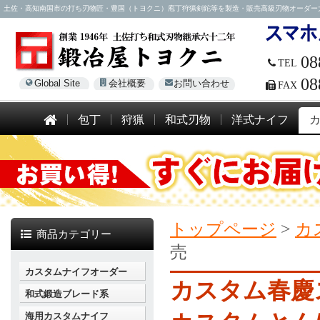
土佐・高知南国市の打ち刃物匠・豊国（トヨクニ）庖丁狩猟剣鉈等を製造・販売高級刃物オーダー大歓迎！電話
08
TEL
08
Global Site
会社概要
お問い合わせ
FAX
包丁
狩猟
和式刃物
洋式ナイフ
トップページ
>
カ
商品カテゴリー
売
カスタムナイフオーダー
カスタム春慶
和式鍛造ブレード系
海用カスタムナイフ