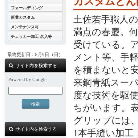
カスタムとん
フォールディング
土佐若手職人
新着カスタム
メンテナンス材
満点の春慶。
チェッカー加工 名入等
受けている。
最終更新日：8月9日（日）
メント等、手軽
サイト内を検索する
を積まないと
Powered by Google
来鋼青紙スー
度な技術を駆
ちがいます。表
グリップには
サイト内を検索する
1本手縫い加工