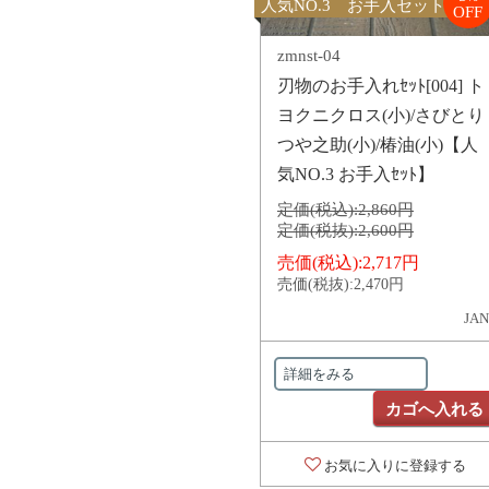
人気NO.3 お手入セット
OFF
zmnst-04
刃物のお手入れｾｯﾄ[004] ト
ヨクニクロス(小)/さびとり
つや之助(小)/椿油(小)【人
気NO.3 お手入ｾｯﾄ】
定価(税込):
2,860円
定価(税抜):
2,600円
売価(税込):
2,717円
売価(税抜):
2,470円
JAN
詳細をみる
カゴへ入れる
お気に入りに登録する