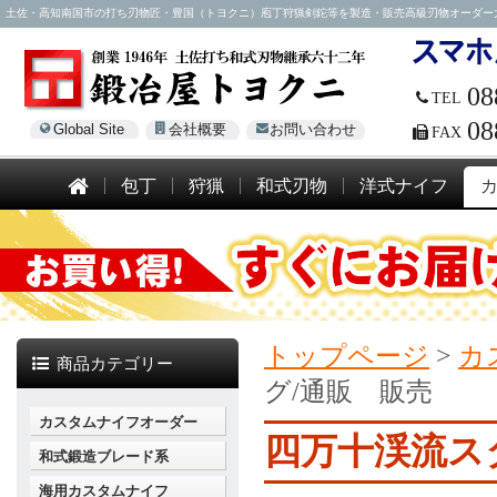
土佐・高知南国市の打ち刃物匠・豊国（トヨクニ）庖丁狩猟剣鉈等を製造・販売高級刃物オーダー大歓迎！電話
08
TEL
08
Global Site
会社概要
お問い合わせ
FAX
包丁
狩猟
和式刃物
洋式ナイフ
トップページ
>
カ
商品カテゴリー
グ/通販 販売
カスタムナイフオーダー
四万十渓流ス
和式鍛造ブレード系
海用カスタムナイフ