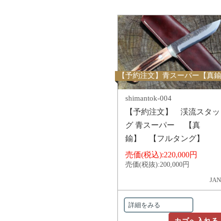
【予約注文】青スーパー【真
shimantok-004
【予約注文】 渓流スタッ
グ 青スーパー 【真
鍮】 【フルタング】
売価(税込):
220,000円
売価(税抜):
200,000円
JAN
詳細をみる
カゴへ入れる