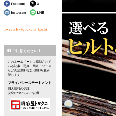
Facebook
X
Instagram
LINE
Tweets by toyokuni_kochi
ご注意ください！
このホームページに掲載されて
いる記事・写真・図表・ソース
などの禁無断複製･無断転載を
禁じます
プライバシーステートメント
個人情報の保護、
安全についてのご説明