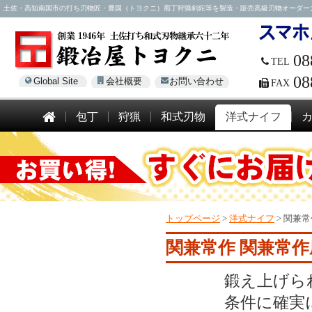
土佐・高知南国市の打ち刃物匠・豊国（トヨクニ）庖丁狩猟剣鉈等を製造・販売高級刃物オーダー大歓迎！電話
08
TEL
08
Global Site
会社概要
お問い合わせ
FAX
包丁
狩猟
和式刃物
洋式ナイフ
トップページ
>
洋式ナイフ
>
関兼常
関兼常作 関兼常
鍛え上げら
条件に確実