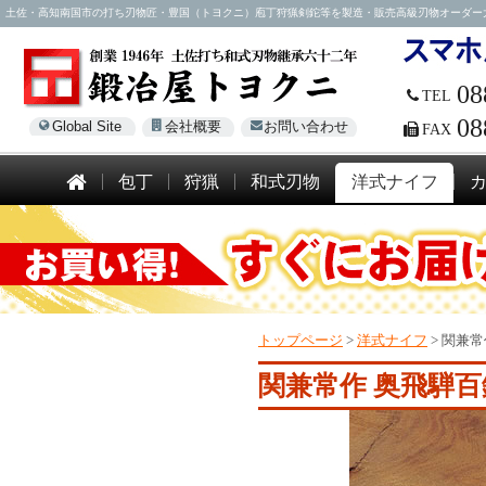
土佐・高知南国市の打ち刃物匠・豊国（トヨクニ）庖丁狩猟剣鉈等を製造・販売高級刃物オーダー大歓迎！電話
08
TEL
08
Global Site
会社概要
お問い合わせ
FAX
包丁
狩猟
和式刃物
洋式ナイフ
トップページ
>
洋式ナイフ
>
関兼常
関兼常作 奥飛騨