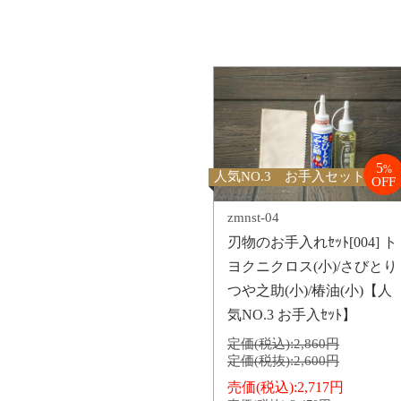
5
%
人気NO.3 お手入セット
OFF
zmnst-04
刃物のお手入れｾｯﾄ[004] ト
ヨクニクロス(小)/さびとり
つや之助(小)/椿油(小)【人
気NO.3 お手入ｾｯﾄ】
定価(税込):
2,860円
定価(税抜):
2,600円
売価(税込):
2,717円