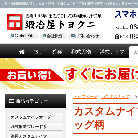
土佐・高知南国市の打ち刃物匠・豊国（トヨクニ）庖丁狩猟剣鉈等を製造・販売高級刃物オーダー大歓迎！電話
08
TEL
08
Global Site
会社概要
お問い合わせ
FAX
包丁
狩猟
和式刃物
洋式ナイフ
トップページ
>
カスタムナイフ
>
カ
商品カテゴリー
カスタムナイ
カスタムナイフオーダー
ッグ柄
和式鍛造ブレード系
海用カスタムナイフ