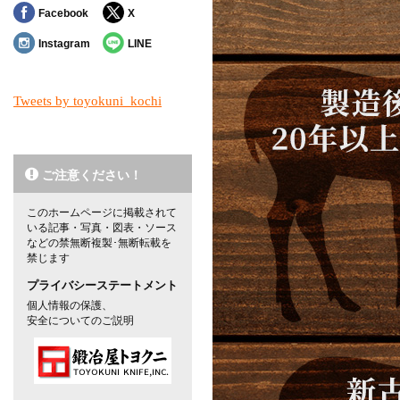
Facebook
X
Instagram
LINE
Tweets by toyokuni_kochi
ご注意ください！
このホームページに掲載されて
いる記事・写真・図表・ソース
などの禁無断複製･無断転載を
禁じます
プライバシーステートメント
個人情報の保護、
安全についてのご説明