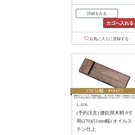
詳細をみる
カゴへ入れる
お気に入りに登録する
270 51幅 ｵｲﾙｽﾃﾝ
k-406
(予約注文) 腰鉈用木鞘 9寸
用(270)(51mm幅) オイルス
テン仕上