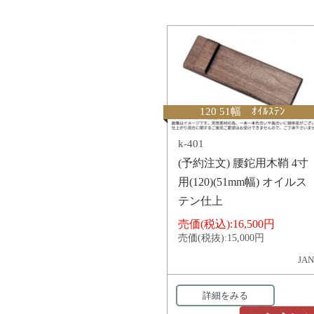
120 51幅 ｵｲﾙｽﾃﾝ
k-401
(予約注文) 腰鉈用木鞘 4寸
用(120)(51mm幅) オイルス
テン仕上
売価(税込):
16,500円
売価(税抜):
15,000円
JAN
詳細をみる