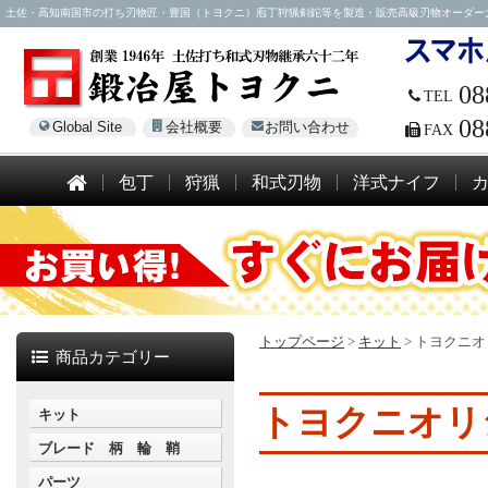
土佐・高知南国市の打ち刃物匠・豊国（トヨクニ）庖丁狩猟剣鉈等を製造・販売高級刃物オーダー大歓迎！電話
08
TEL
08
Global Site
会社概要
お問い合わせ
FAX
包丁
狩猟
和式刃物
洋式ナイフ
トップページ
>
キット
>
トヨクニオ
商品カテゴリー
トヨクニオリ
キット
ブレード 柄 輪 鞘
パーツ