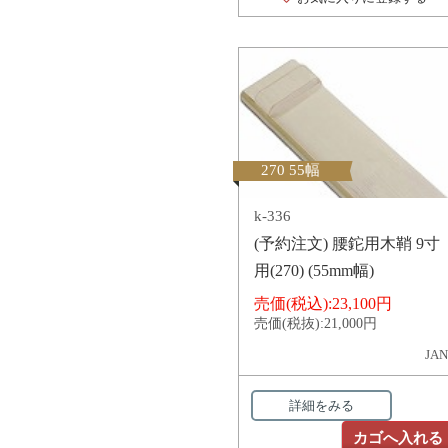
270 55幅
k-336
(予約注文) 腰鉈用木鞘 9寸
用(270) (55mm幅)
売価(税込):
23,100円
売価(税抜):
21,000円
JAN
詳細をみる
カゴへ入れる