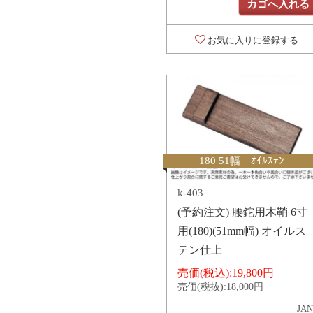
カゴへ入れる
お気に入りに登録する
180 51幅 ｵｲﾙｽﾃﾝ
k-403
(予約注文) 腰鉈用木鞘 6寸
用(180)(51mm幅) オイルス
テン仕上
売価(税込):
19,800円
売価(税抜):
18,000円
JAN