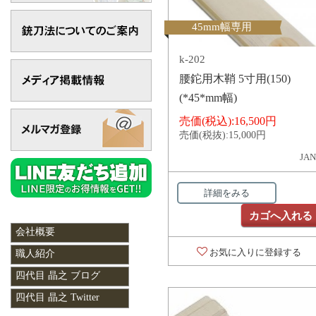
45mm幅専用
k-202
腰鉈用木鞘 5寸用(150)
(*45*mm幅)
売価(税込):
16,500円
売価(税抜):
15,000円
JAN
詳細をみる
カゴへ入れる
会社概要
お気に入りに登録する
職人紹介
四代目 晶之 ブログ
四代目 晶之 Twitter