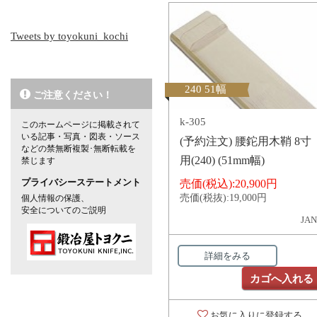
Tweets by toyokuni_kochi
240 51幅
ご注意ください！
k-305
このホームページに掲載されて
いる記事・写真・図表・ソース
(予約注文) 腰鉈用木鞘 8寸
などの禁無断複製･無断転載を
用(240) (51mm幅)
禁じます
プライバシーステートメント
売価(税込):
20,900円
売価(税抜):
19,000円
個人情報の保護、
安全についてのご説明
JAN
詳細をみる
カゴへ入れる
お気に入りに登録する