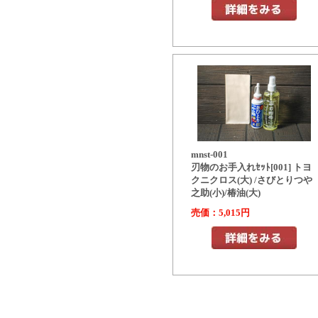
mnst-001
刃物のお手入れｾｯﾄ[001] トヨ
クニクロス(大) /さびとりつや
之助(小)/椿油(大)
売価：5,015円