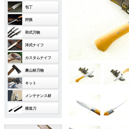
包丁
狩猟
和式刃物
洋式ナイフ
カスタムナイフ
農山林刃物
キット
メンテナンス材
模造刀