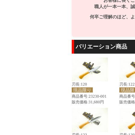
お客様に長くご
職人が一本一本、誠
何卒ご理解のほど、よ
バリエーション商品
刃長:120
刃長:122
現品限り
現品限
商品番号:23230-001
商品番号:2
販売価格:31,680円
販売価格:
刃長:123
刃長:120