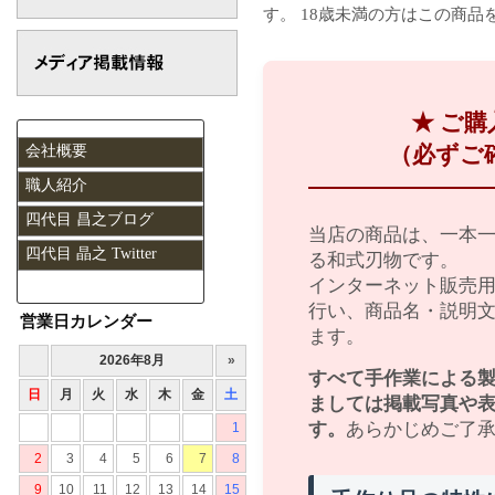
す。 18歳未満の方はこの商
★ ご
（必ずご
会社概要
職人紹介
四代目 昌之ブログ
当店の商品は、一本
四代目 晶之 Twitter
る和式刃物です。
インターネット販売
行い、商品名・説明
営業日カレンダー
ます。
すべて手作業による
ましては掲載写真や
す。
あらかじめご了