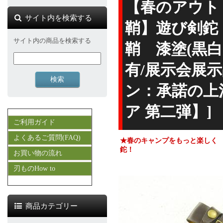
【春のアウト
サイト内を検索する
鞘】遊び剣鉈 
サイト内の商品を検索する
鞘 漆塗(黒
有/展示会展
ン：承諾の上
ア 第二弾】]
ご利用ガイド
よくあるご質問(FAQ)
★春のキャンプをもっと楽しく
鉈！
お買い物の流れ
刃ものHow to
商品カテゴリー