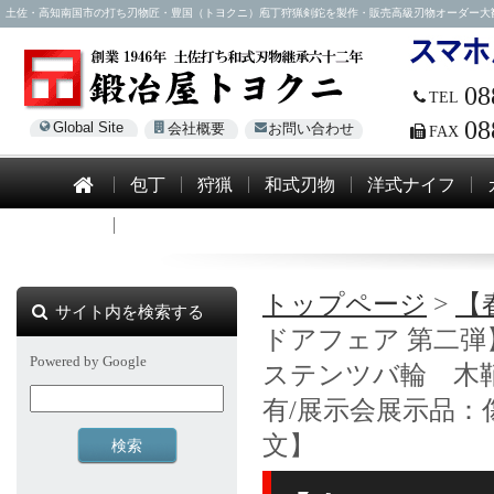
土佐・高知南国市の打ち刃物匠・豊国（トヨクニ）庖丁狩猟剣鉈を製作・販売高級刃物オーダー大歓迎！電話0
08
TEL
08
Global Site
会社概要
お問い合わせ
FAX
包丁
狩猟
和式刃物
洋式ナイフ
模造刀
トップページ
>
【
サイト内を検索する
ドアフェア 第二弾】
Powered by Google
ステンツバ輪 木鞘
有/展示会展示品
文】