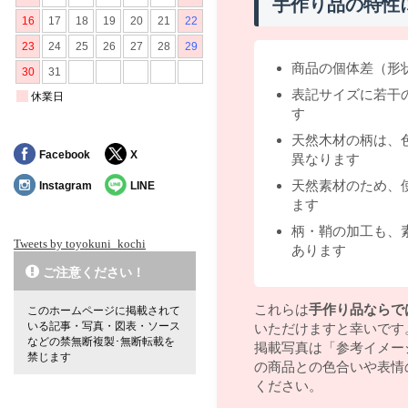
手作り品の特性
商品の個体差（形
表記サイズに若干
す
天然木材の柄は、
Facebook
X
異なります
天然素材のため、
Instagram
LINE
ます
柄・鞘の加工も、
Tweets by toyokuni_kochi
あります
ご注意ください！
これらは
手作り品ならで
このホームページに掲載されて
いる記事・写真・図表・ソース
いただけますと幸いです
などの禁無断複製･無断転載を
掲載写真は「参考イメー
禁じます
の商品との色合いや表情
ください。