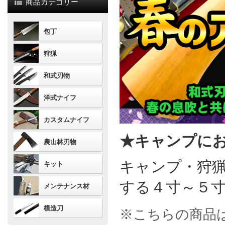
商品カテゴリー
包丁
狩猟
和式刃物
洋式ナイフ
カスタムナイフ
★キャンプに
農山林刃物
キャンプ・狩
キット
する４寸～５
メンテナンス材
模造刀
※こちらの商品