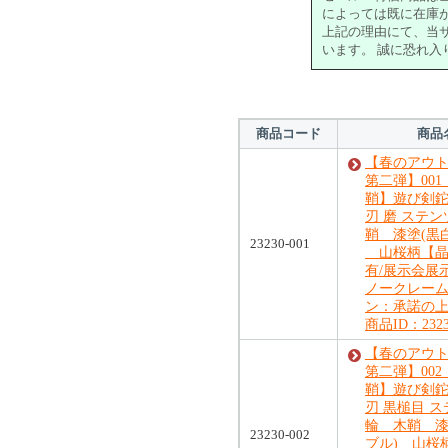
によっては既に在庫
上記の理由にて、当
います。 誠に恐れ
商品コード
商品
【春のアウ
第二弾】00
鞘】遊び剣鉈 
刃 磨 ステ
鞘 漆塗(黒
23230-001
山桜柄【晶
有/展示会
ノークレー
ン：承諾の
商品ID：2323
【春のアウ
第二弾】00
鞘】遊び剣鉈 
刃 黒槌目 
輪 木鞘 漆
23230-002
ブル) 山桜