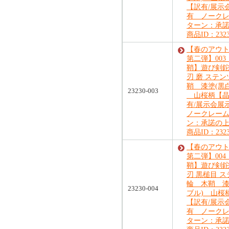
【訳有/展示
有 ノーク
ターン：承
商品ID：2323
【春のアウ
第二弾】00
鞘】遊び剣鉈 
刃 磨 ステ
鞘 漆塗(黒
23230-003
山桜柄【晶
有/展示会
ノークレー
ン：承諾の
商品ID：2323
【春のアウ
第二弾】00
鞘】遊び剣鉈 
刃 黒槌目 
輪 木鞘 漆
23230-004
ブル) 山桜
【訳有/展示
有 ノーク
ターン：承