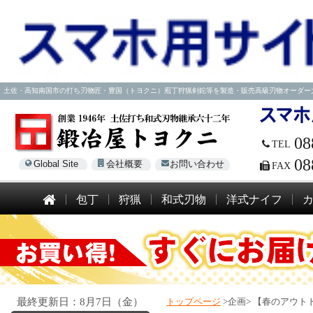
土佐・高知南国市の打ち刃物匠・豊国（トヨクニ）庖丁狩猟剣鉈等を製造・販売高級刃物オーダー大歓迎！電話
08
TEL
08
Global Site
会社概要
お問い合わせ
FAX
包丁
狩猟
和式刃物
洋式ナイフ
最終更新日：8月7日（金）
トップページ
>企画>
【春のアウトド