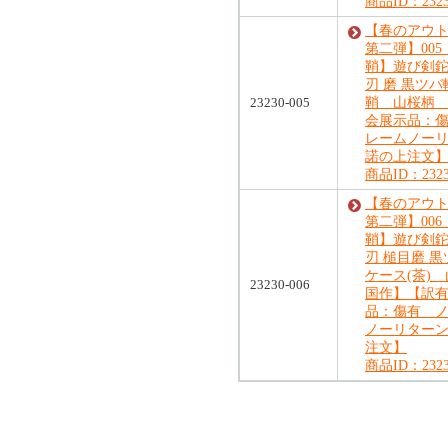
商品ID：2323
【春のアウ
第二弾】00
鞘】遊び剣鉈 
刃 磨 黒ツ
23230-005
鞘 山桜柄 
会展示品：
レームノー
諾の上注文
商品ID：2323
【春のアウ
第二弾】00
鞘】遊び剣鉈 
刃 槌目磨 
ケース(茶)
23230-006
国作】【訳有
品：傷有 
ノーリター
注文】
商品ID：2323