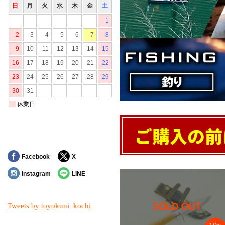
Facebook
X
Instagram
LINE
Tweets by toyokuni_kochi