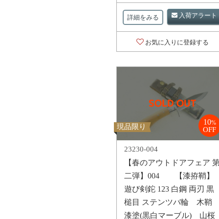
入荷アラート
詳細をみる
お気に入りに登録する
10
%
現品限り
OFF
23230-004
【春のアウトドアフェア 
二弾】004 【漆拵鞘】
遊び剣鉈 123 白鋼 両刃 黒
槌目 ステンツバ輪 木
漆塗(黒白マーブル) 山桜