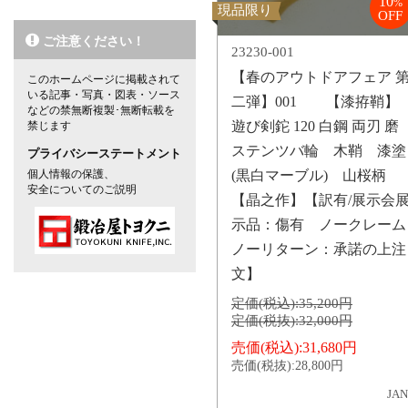
10
%
現品限り
OFF
ご注意ください！
23230-001
【春のアウトドアフェア 
このホームページに掲載されて
いる記事・写真・図表・ソース
二弾】001 【漆拵鞘】
などの禁無断複製･無断転載を
遊び剣鉈 120 白鋼 両刃 磨
禁じます
ステンツバ輪 木鞘 漆塗
プライバシーステートメント
個人情報の保護、
(黒白マーブル) 山桜柄
安全についてのご説明
【晶之作】【訳有/展示会
示品：傷有 ノークレーム
ノーリターン：承諾の上注
文】
定価(税込):
35,200円
定価(税抜):
32,000円
売価(税込):
31,680円
売価(税抜):
28,800円
JAN