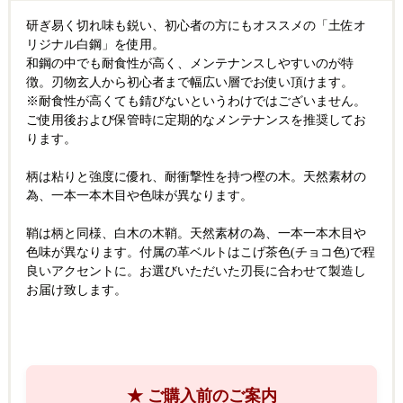
研ぎ易く切れ味も鋭い、初心者の方にもオススメの「土佐オ
リジナル白鋼」を使用。
和鋼の中でも耐食性が高く、メンテナンスしやすいのが特
徴。刃物玄人から初心者まで幅広い層でお使い頂けます。
※耐食性が高くても錆びないというわけではございません。
ご使用後および保管時に定期的なメンテナンスを推奨してお
ります。
柄は粘りと強度に優れ、耐衝撃性を持つ樫の木。天然素材の
為、一本一本木目や色味が異なります。
鞘は柄と同様、白木の木鞘。天然素材の為、一本一本木目や
色味が異なります。付属の革ベルトはこげ茶色(チョコ色)で程
良いアクセントに。お選びいただいた刃長に合わせて製造し
お届け致します。
★ ご購入前のご案内