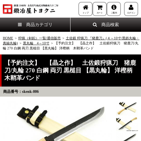
トップ
カート
ご案内
ログイン
商品カテゴリ
商品検索
HOME
>
狩猟（剣鉈）一覧/通信販売
>
土佐鍛 狩猟刀 『猪鹿刀』(４～10寸/黒鉄丸輪・
真鍮丸輪)
>
黒丸輪 4～10寸
>
【予約注文】 【晶之作】 土佐鍛狩猟刀 猪鹿刀/丸
輪 270 白鋼 両刃 黒槌目 【黒丸輪】 洋樫柄 木鞘革バンド
【予約注文】 【晶之作】 土佐鍛狩猟刀 猪鹿
刀/丸輪 270 白鋼 両刃 黒槌目 【黒丸輪】 洋樫柄
木鞘革バンド
商品番号：skenk-006