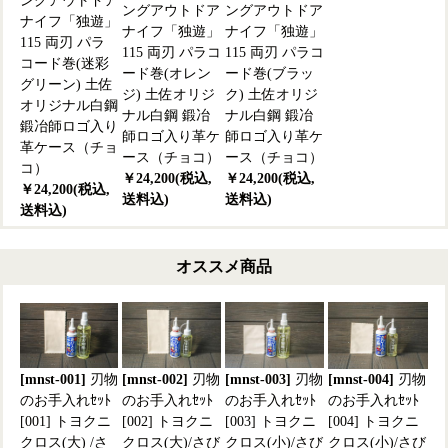
ングアウトドア
ングアウトドア
ングアウトドア
ナイフ「独遊」
ナイフ「独遊」
ナイフ「独遊」
115 両刃 パラ
115 両刃 パラコ
115 両刃 パラコ
コード巻(迷彩
ード巻(オレン
ード巻(ブラッ
グリーン) 土佐
ジ) 土佐オリジ
ク) 土佐オリジ
オリジナル白鋼
ナル白鋼 鍛冶
ナル白鋼 鍛冶
鍛冶師ロゴ入り
師ロゴ入り革ケ
師ロゴ入り革ケ
革ケース（チョ
ース（チョコ）
ース（チョコ）
コ）
￥24,200(税込,
￥24,200(税込,
￥24,200(税込,
送料込)
送料込)
送料込)
オススメ商品
[mnst-001]
刃物
[mnst-002]
刃物
[mnst-003]
刃物
[mnst-004]
刃物
のお手入れｾｯﾄ
のお手入れｾｯﾄ
のお手入れｾｯﾄ
のお手入れｾｯﾄ
[001] トヨクニ
[002] トヨクニ
[003] トヨクニ
[004] トヨクニ
クロス(大) /さ
クロス(大)/さび
クロス(小)/さび
クロス(小)/さび