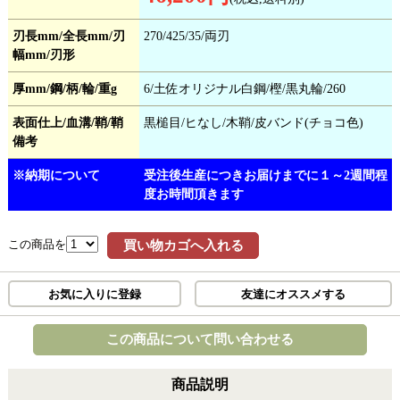
刃長mm/全長mm/刃
270/425/35/両刃
幅mm/刃形
厚mm/鋼/柄/輪/重g
6/土佐オリジナル白鋼/樫/黒丸輪/260
表面仕上/血溝/鞘/鞘
黒槌目/ヒなし/木鞘/皮バンド(チョコ色)
備考
※納期について
受注後生産につきお届けまでに１～2週間程
度お時間頂きます
この商品を
買い物カゴへ入れる
お気に入りに登録
友達にオススメする
この商品について問い合わせる
商品説明