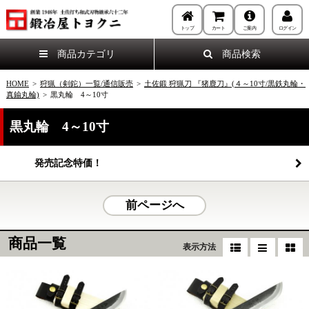
トップ
カート
ご案内
ログイン
商品カテゴリ
商品検索
HOME
>
狩猟（剣鉈）一覧/通信販売
>
土佐鍛 狩猟刀 『猪鹿刀』(４～10寸/黒鉄丸輪・
真鍮丸輪)
>
黒丸輪 4～10寸
黒丸輪 4～10寸
発売記念特価！
前ページへ
商品一覧
表示方法