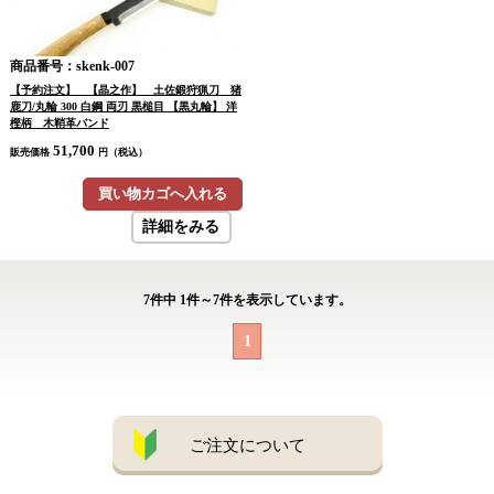
商品番号：skenk-007
【予約注文】 【晶之作】 土佐鍛狩猟刀 猪
鹿刀/丸輪 300 白鋼 両刃 黒槌目 【黒丸輪】 洋
樫柄 木鞘革バンド
51,700
販売価格
円（税込）
買い物カゴへ入れる
詳細をみる
7
件中
1
件～
7
件を表示しています。
1
ご注文について