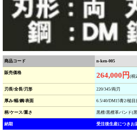
商品コード
n-ken-005
販売価格
264,000円
(税
刃長/全長/刃形
220/345/両刃
厚み/幅/鋼/表面
6.5/40/DM15青2/槌
柄/ケース/重さ
黒檀/黒檀革バンド(黒)
納期
受注後生産につきお