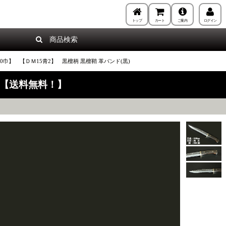
トップ
カート
ご案内
ログイン
商品検索
【40巾】 【ＤＭ15青2】 黒檀柄 黒檀鞘 革バンド(黒)
黒)【送料無料！】