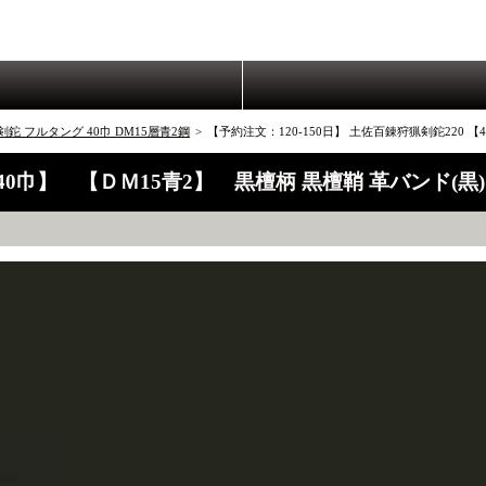
鉈 フルタング 40巾 DM15層青2鋼
>
【予約注文：120-150日】 土佐百錬狩猟剣鉈220 
 【40巾】 【ＤＭ15青2】 黒檀柄 黒檀鞘 革バンド(