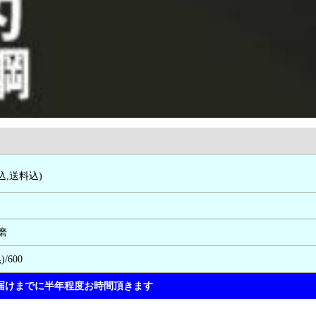
込,送料込)
目磨
/600
届けまでに半年程度お時間頂きます