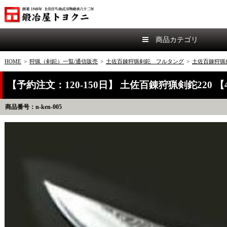
商品カテゴリ
HOME
>
狩猟（剣鉈）一覧/通信販売
>
土佐百錬狩猟剣鉈 フルタング
>
土佐百錬狩猟剣
【予約注文：120-150日】 土佐百錬狩猟剣鉈220
商品番号：n-ken-005