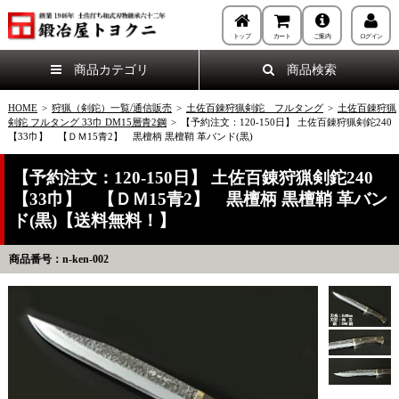
トップ
カート
ご案内
ログイン
商品カテゴリ
商品検索
HOME
>
狩猟（剣鉈）一覧/通信販売
>
土佐百錬狩猟剣鉈 フルタング
>
土佐百錬狩猟
剣鉈 フルタング 33巾 DM15層青2鋼
>
【予約注文：120-150日】 土佐百錬狩猟剣鉈240
【33巾】 【ＤＭ15青2】 黒檀柄 黒檀鞘 革バンド(黒)
【予約注文：120-150日】 土佐百錬狩猟剣鉈240
【33巾】 【ＤＭ15青2】 黒檀柄 黒檀鞘 革バン
ド(黒)【送料無料！】
商品番号：n-ken-002