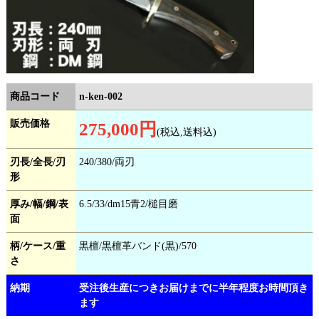
商品コード
n-ken-002
販売価格
275,000円
(税込,送料込)
刃長/全長/刃
240/380/両刃
形
厚み/幅/鋼/表
6.5/33/dm15青2/槌目磨
面
柄/ケース/重
黒檀/黒檀革バンド(黒)/570
さ
納期
受注後生産につきお届けまでに半年程度お時間頂き
ます