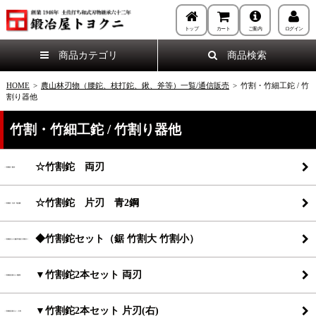
トップ
カート
ご案内
ログイン
商品カテゴリ
商品検索
HOME
>
農山林刃物（腰鉈、枝打鉈、鍬、斧等）一覧/通信販売
>
竹割・竹細工鉈 / 竹
割り器他
竹割・竹細工鉈 / 竹割り器他
☆竹割鉈 両刃
☆竹割鉈 片刃 青2鋼
◆竹割鉈セット（鋸 竹割大 竹割小）
▼竹割鉈2本セット 両刃
▼竹割鉈2本セット 片刃(右)