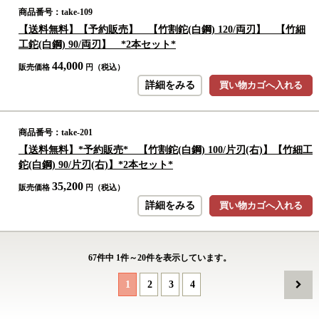
商品番号：take-109
【送料無料】【予約販売】 【竹割鉈(白鋼) 120/両刃】 【竹細
工鉈(白鋼) 90/両刃】 *2本セット*
44,000
販売価格
円（税込）
詳細をみる
買い物カゴへ入れる
商品番号：take-201
【送料無料】*予約販売* 【竹割鉈(白鋼) 100/片刃(右)】【竹細工
鉈(白鋼) 90/片刃(右)】*2本セット*
35,200
販売価格
円（税込）
詳細をみる
買い物カゴへ入れる
67
件中
1
件～
20
件を表示しています。
1
2
3
4