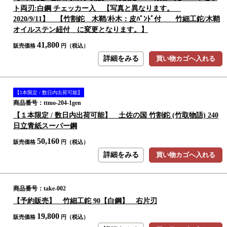
ト両刃:白鋼 チェッカー入 【写真と異なります。
2020/9/11】 【竹割鉈 木鞘/朴木：皮ﾊﾞﾝﾄﾞ付 竹細工鉈/木鞘
オイルステン紐付 に変更となります。】
41,800
販売価格
円（税込）
詳細をみる
買い物カゴへ入れる
【1本限定 / 数日内出荷可能】
商品番号：ttmo-204-1gen
【１本限定 / 数日内出荷可能】 土佐の国 竹割鉈 (竹取物語) 240
日立青紙スーパー鋼
50,160
販売価格
円（税込）
詳細をみる
買い物カゴへ入れる
商品番号：take-002
【予約販売】 竹細工鉈 90【白鋼】 右片刃
19,800
販売価格
円（税込）