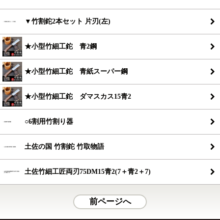
▼竹割鉈2本セット 片刃(左)
★小型竹細工鉈 青2鋼
★小型竹細工鉈 青紙スーパー鋼
★小型竹細工鉈 ダマスカス15青2
○6割用竹割り器
土佐の国 竹割鉈 竹取物語
土佐竹細工匠両刃75DM15青2(7＋青2＋7)
前ページへ