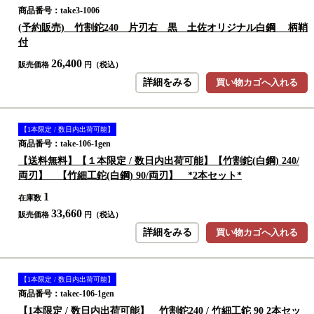
商品番号：take3-1006
(予約販売) 竹割鉈240 片刃右 黒 土佐オリジナル白鋼 柄鞘
付
26,400
販売価格
円（税込）
詳細をみる
買い物カゴへ入れる
【1本限定 / 数日内出荷可能】
商品番号：take-106-1gen
【送料無料】【１本限定 / 数日内出荷可能】【竹割鉈(白鋼) 240/
両刃】 【竹細工鉈(白鋼) 90/両刃】 *2本セット*
1
在庫数
33,660
販売価格
円（税込）
詳細をみる
買い物カゴへ入れる
【1本限定 / 数日内出荷可能】
商品番号：takec-106-1gen
【1本限定 / 数日内出荷可能】 竹割鉈240 / 竹細工鉈 90 2本セッ