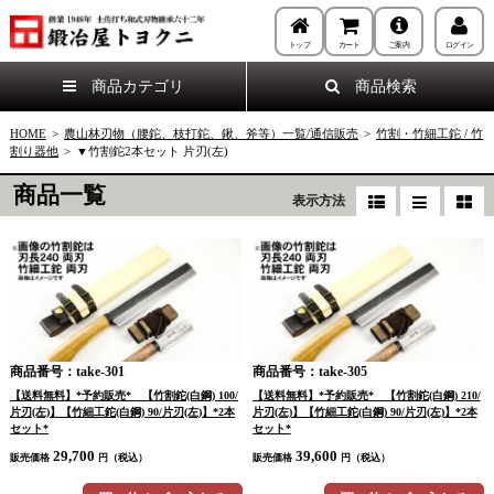
トップ
カート
ご案内
ログイン
商品カテゴリ
商品検索
HOME
>
農山林刃物（腰鉈、枝打鉈、鍬、斧等）一覧/通信販売
>
竹割・竹細工鉈 / 竹
割り器他
>
▼竹割鉈2本セット 片刃(左)
商品一覧
表示方法
商品番号：take-301
商品番号：take-305
【送料無料】*予約販売* 【竹割鉈(白鋼) 100/
【送料無料】*予約販売* 【竹割鉈(白鋼) 210/
片刃(左)】【竹細工鉈(白鋼) 90/片刃(左)】*2本
片刃(左)】【竹細工鉈(白鋼) 90/片刃(左)】*2本
セット*
セット*
29,700
39,600
販売価格
円（税込）
販売価格
円（税込）