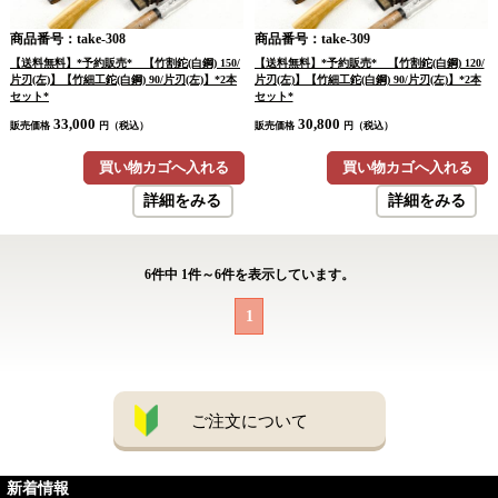
商品番号：take-308
商品番号：take-309
【送料無料】*予約販売* 【竹割鉈(白鋼) 150/
【送料無料】*予約販売* 【竹割鉈(白鋼) 120/
片刃(左)】【竹細工鉈(白鋼) 90/片刃(左)】*2本
片刃(左)】【竹細工鉈(白鋼) 90/片刃(左)】*2本
セット*
セット*
33,000
30,800
販売価格
円（税込）
販売価格
円（税込）
買い物カゴへ入れる
買い物カゴへ入れる
詳細をみる
詳細をみる
6
件中
1
件～
6
件を表示しています。
1
ご注文について
新着情報