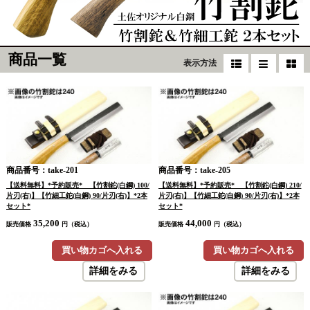
商品一覧
表示方法
商品番号：take-201
商品番号：take-205
【送料無料】*予約販売* 【竹割鉈(白鋼) 100/
【送料無料】*予約販売* 【竹割鉈(白鋼) 210/
片刃(右)】【竹細工鉈(白鋼) 90/片刃(右)】*2本
片刃(右)】【竹細工鉈(白鋼) 90/片刃(右)】*2本
セット*
セット*
35,200
44,000
販売価格
円（税込）
販売価格
円（税込）
買い物カゴへ入れる
買い物カゴへ入れる
詳細をみる
詳細をみる