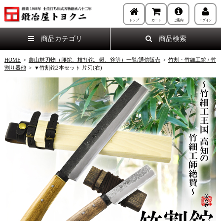
トップ
カート
ご案内
ログイン
商品カテゴリ
商品検索
HOME
>
農山林刃物（腰鉈、枝打鉈、鍬、斧等）一覧/通信販売
>
竹割・竹細工鉈 / 竹
割り器他
>
▼竹割鉈2本セット 片刃(右)