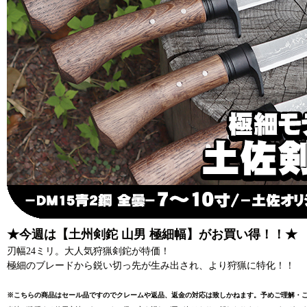
★今週は【土州剣鉈 山男 極細幅】がお買い得！！★
刃幅24ミリ。大人気狩猟剣鉈が特価！
極細のブレードから鋭い切っ先が生み出され、より狩猟に特化！！
※こちらの商品はセール品ですのでクレームや返品、返金の対応は致しかねます。予めご理解・