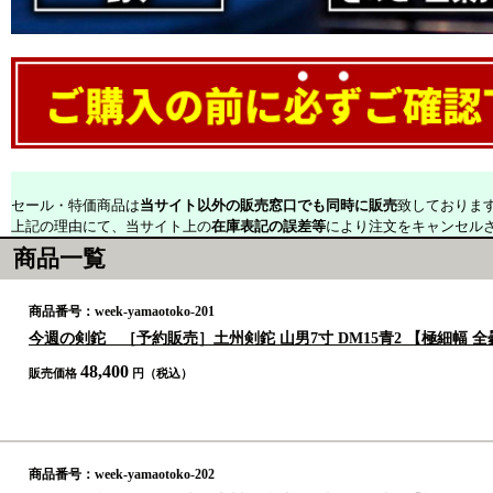
セール・特価商品は
当サイト以外の販売窓口でも同時に販売
致しておりま
上記の理由にて、当サイト上の
在庫表記の誤差等
により注文をキャンセル
商品一覧
商品番号：week-yamaotoko-201
今週の剣鉈 ［予約販売］土州剣鉈 山男7寸 DM15青2 【極細幅 全
48,400
販売価格
円（税込）
商品番号：week-yamaotoko-202