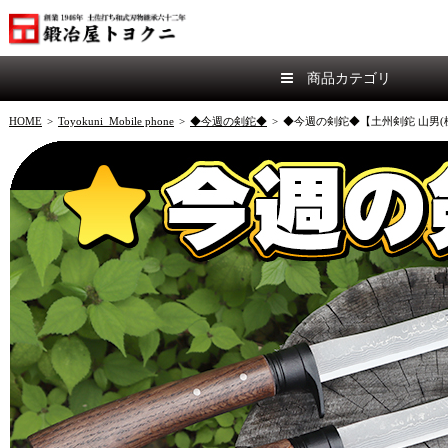
商品カテゴリ
HOME
>
Toyokuni_Mobile phone
>
◆今週の剣鉈◆
>
◆今週の剣鉈◆【土州剣鉈 山男(