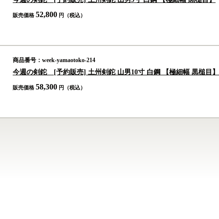
52,800
販売価格
円（税込）
商品番号：week-yamaotoko-214
今週の剣鉈 [予約販売] 土州剣鉈 山男10寸 白鋼 【極細幅 黒槌目】
58,300
販売価格
円（税込）