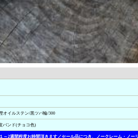
/洋樫オイルステン/黒ツバ輪/300
皮バンド(チョコ色)
１～2週間程度お時間頂きます／セール品につき、ノークレーム・ノー