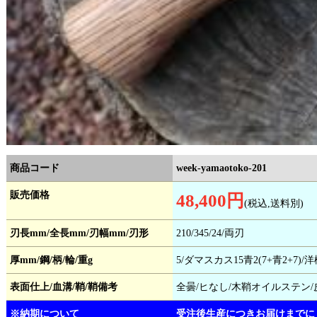
商品コード
week-yamaotoko-201
販売価格
48,400円
(税込,送料別)
刃長mm/全長mm/刃幅mm/刃形
210/345/24/両刃
厚mm/鋼/柄/輪/重g
5/ダマスカス15青2(7+青2+7)
表面仕上/血溝/鞘/鞘備考
全曇/ヒなし/木鞘オイルステン/
※納期について
受注後生産につきお届けまでに