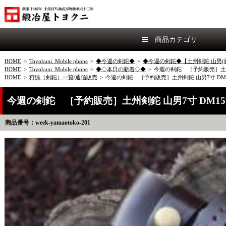
商品カテゴリ
HOME
>
Toyokuni_Mobile phone
>
◆今週の剣鉈◆
>
◆今週の剣鉈◆【土州剣鉈 山男(
HOME
>
Toyokuni_Mobile phone
>
◆◇本日の新着◇◆
>
今週の剣鉈 ［予約販売］土州剣
HOME
>
狩猟（剣鉈）一覧/通信販売
>
今週の剣鉈 ［予約販売］土州剣鉈 山男7寸 DM1
今週の剣鉈 ［予約販売］土州剣鉈 山男7寸 DM15
商品番号：week-yamaotoko-201