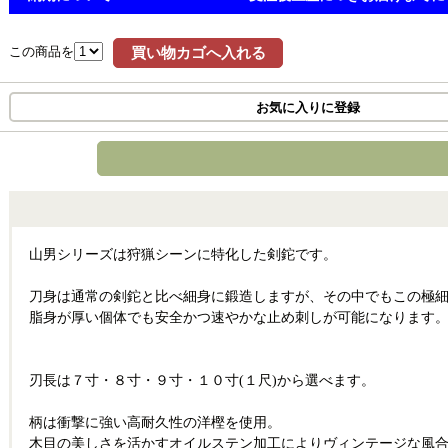
この商品を
買い物カゴへ入れる
お気に入りに登録
山男シリーズは狩猟シーンに特化した剣鉈です。
刀身は通常の剣鉈と比べ細身に鍛造しますが、その中でもこの極
脂身が厚い個体でも安全かつ速やかな止め刺しが可能になります
刃長は７寸・８寸・９寸・１０寸(１尺)から選べます。
柄は衝撃に強い高耐久性の洋樫を使用。
木目の美しさを活かすオイルステン加工によりヴィンテージな風