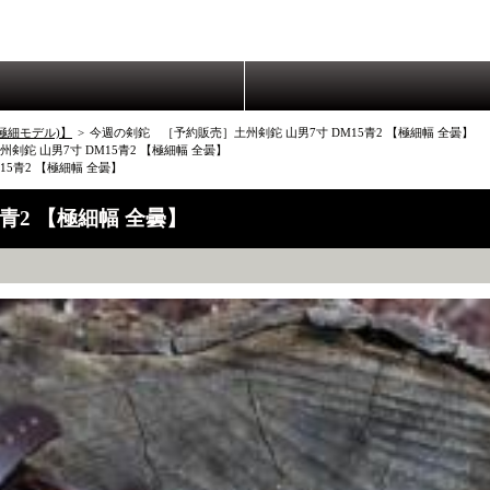
極細モデル)】
>
今週の剣鉈 ［予約販売］土州剣鉈 山男7寸 DM15青2 【極細幅 全曇】
鉈 山男7寸 DM15青2 【極細幅 全曇】
5青2 【極細幅 全曇】
青2 【極細幅 全曇】