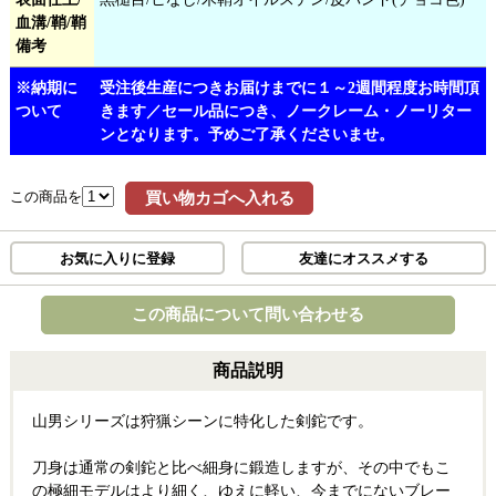
血溝/鞘/鞘
備考
※納期に
受注後生産につきお届けまでに１～2週間程度お時間頂
ついて
きます／セール品につき、ノークレーム・ノーリター
ンとなります。予めご了承くださいませ。
この商品を
買い物カゴへ入れる
お気に入りに登録
友達にオススメする
この商品について問い合わせる
商品説明
山男シリーズは狩猟シーンに特化した剣鉈です。
刀身は通常の剣鉈と比べ細身に鍛造しますが、その中でもこ
の極細モデルはより細く、ゆえに軽い、今までにないブレー