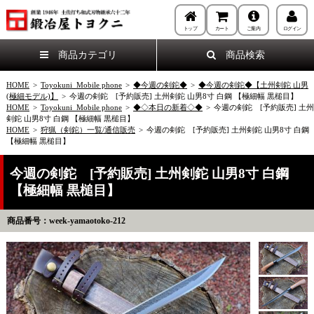
トップ
カート
ご案内
ログイン
商品カテゴリ
商品検索
HOME
>
Toyokuni_Mobile phone
>
◆今週の剣鉈◆
>
◆今週の剣鉈◆【土州剣鉈 山男
(極細モデル)】
>
今週の剣鉈 [予約販売] 土州剣鉈 山男8寸 白鋼 【極細幅 黒槌目】
HOME
>
Toyokuni_Mobile phone
>
◆◇本日の新着◇◆
>
今週の剣鉈 [予約販売] 土州
剣鉈 山男8寸 白鋼 【極細幅 黒槌目】
HOME
>
狩猟（剣鉈）一覧/通信販売
>
今週の剣鉈 [予約販売] 土州剣鉈 山男8寸 白鋼
【極細幅 黒槌目】
今週の剣鉈 [予約販売] 土州剣鉈 山男8寸 白鋼
【極細幅 黒槌目】
商品番号：week-yamaotoko-212