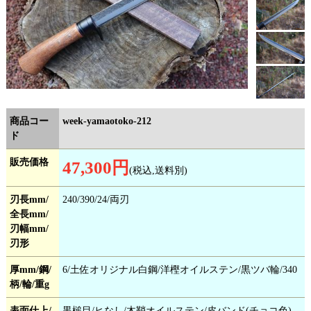
商品コー
week-yamaotoko-212
ド
販売価格
47,300円
(税込,送料別)
刃長mm/
240/390/24/両刃
全長mm/
刃幅mm/
刃形
厚mm/鋼/
6/土佐オリジナル白鋼/洋樫オイルステン/黒ツバ輪/340
柄/輪/重g
表面仕上/
黒槌目/ヒなし/木鞘オイルステン/皮バンド(チョコ色)