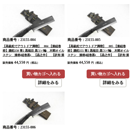
商品番号：23155-004
商品番号：23155-005
【高級鉈でアウトドア満喫】 004 【漆紐巻
【高級鉈でアウトドア満喫】 005 【漆紐巻
拵】腰鉈150 青2 黒槌目 黒ツバ輪 木鞘オイル
拵】腰鉈155 青2 黒槌目 黒ツバ輪 木鞘オイル
ステン 漆柄(紐巻黒) 【晶之作】 【訳有/展
ステン 漆柄(紐巻黒) 【晶之作】 【訳有/展
示会展示品：傷有 ノークレームノーリター
示会展示品：傷有 ノークレームノーリター
44,550
44,550
販売価格
円（税込）
販売価格
円（税込）
ン：承諾の上注文】
ン：承諾の上注文】
買い物カゴへ入れる
買い物カゴへ入れる
詳細をみる
詳細をみる
商品番号：23155-006