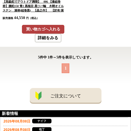
【高級鉈でアウトドア満喫】 006 【漆紐巻
拵】腰鉈150 青2 黒槌目 黒ツバ輪 木鞘オイル
ステン 漆柄(紐巻黒) 【晶之作】 【訳有/展
示会展示品：傷有 ノークレームノーリター
44,550
販売価格
円（税込）
ン：承諾の上注文】
買い物カゴへ入れる
詳細をみる
5
件中
1
件～
5
件を表示しています。
1
ご注文について
新着情報