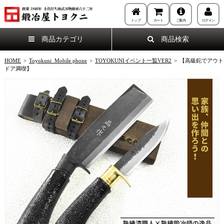
トップ
カート
ご案内
ログイン
商品カテゴリ
商品検索
HOME
>
Toyokuni_Mobile phone
>
TOYOKUNIイベント一覧VER2
>
【高級鉈でアウト
ドア満喫】