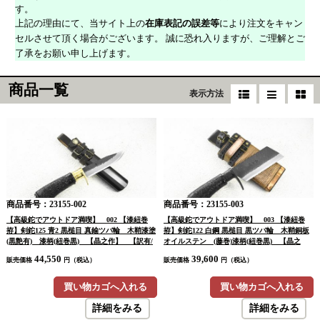
す。
上記の理由にて、当サイト上の
在庫表記の誤差等
により注文をキャン
セルさせて頂く場合がございます。 誠に恐れ入りますが、ご理解とご
了承をお願い申し上げます。
商品一覧
表示方法
商品番号：23155-002
商品番号：23155-003
【高級鉈でアウトドア満喫】 002 【漆紐巻
【高級鉈でアウトドア満喫】 003 【漆紐巻
拵】剣鉈125 青2 黒槌目 真鍮ツバ輪 木鞘漆塗
拵】剣鉈122 白鋼 黒槌目 黒ツバ輪 木鞘銅板
(黒艶有) 漆柄(紐巻黒) 【晶之作】 【訳有/
オイルステン (藤巻)漆柄(紐巻黒) 【晶之
展示会展示品：傷有 ノークレームノーリター
作】 【訳有/展示会展示品：傷有 ノークレ
44,550
39,600
販売価格
円（税込）
販売価格
円（税込）
ン：承諾の上注文】
ームノーリターン：承諾の上注文】
買い物カゴへ入れる
買い物カゴへ入れる
詳細をみる
詳細をみる