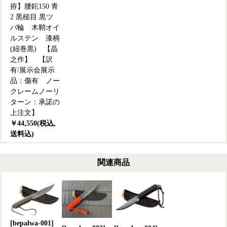
拵】腰鉈150 青
2 黒槌目 黒ツ
バ輪 木鞘オイ
ルステン 漆柄
(紐巻黒) 【晶
之作】 【訳
有/展示会展示
品：傷有 ノー
クレームノーリ
ターン：承諾の
上注文】
￥44,550(税込,
送料込)
関連商品
[bepalwa-001]