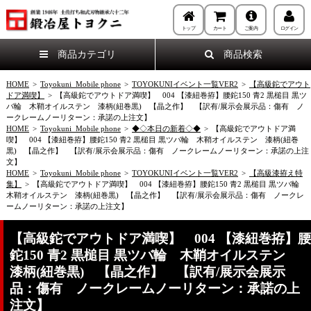
トップ
カート
ご案内
ログイン
商品カテゴリ
商品検索
HOME
>
Toyokuni_Mobile phone
>
TOYOKUNIイベント一覧VER2
>
【高級鉈でアウト
ドア満喫】
>
【高級鉈でアウトドア満喫】 004 【漆紐巻拵】腰鉈150 青2 黒槌目 黒ツ
バ輪 木鞘オイルステン 漆柄(紐巻黒) 【晶之作】 【訳有/展示会展示品：傷有 ノ
ークレームノーリターン：承諾の上注文】
HOME
>
Toyokuni_Mobile phone
>
◆◇本日の新着◇◆
>
【高級鉈でアウトドア満
喫】 004 【漆紐巻拵】腰鉈150 青2 黒槌目 黒ツバ輪 木鞘オイルステン 漆柄(紐巻
黒) 【晶之作】 【訳有/展示会展示品：傷有 ノークレームノーリターン：承諾の上注
文】
HOME
>
Toyokuni_Mobile phone
>
TOYOKUNIイベント一覧VER2
>
【高級漆拵え特
集】
>
【高級鉈でアウトドア満喫】 004 【漆紐巻拵】腰鉈150 青2 黒槌目 黒ツバ輪
木鞘オイルステン 漆柄(紐巻黒) 【晶之作】 【訳有/展示会展示品：傷有 ノークレ
ームノーリターン：承諾の上注文】
【高級鉈でアウトドア満喫】 004 【漆紐巻拵】腰
鉈150 青2 黒槌目 黒ツバ輪 木鞘オイルステン
漆柄(紐巻黒) 【晶之作】 【訳有/展示会展示
品：傷有 ノークレームノーリターン：承諾の上
注文】