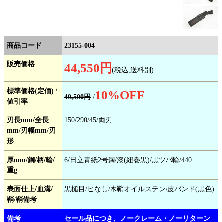
商品コード
23155-004
販売価格
44,550円
(税込,送料別)
標準価格(定価) /
10
%OFF
49,500円
/
値引率
刃長mm/全長
150/290/45/両刃
mm/刃幅mm/刃
形
厚mm/鋼/柄/輪/
6/日立青紙2号鋼/漆(紐巻黒)/黒ツバ輪/440
重g
表面仕上/血溝/
黒槌目/ヒなし/木鞘オイルステン/皮バンド(黒色)
鞘/鞘備考
備考
セール品につき、ノークレーム・ノーリターン