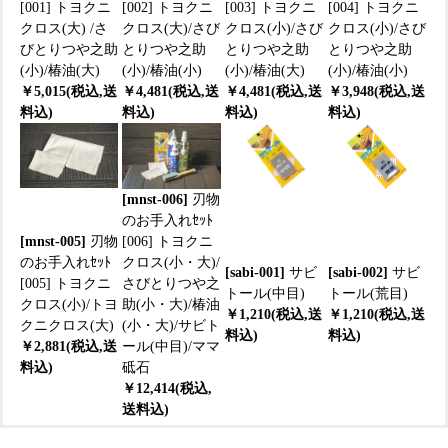
[001] トヨクニ
[002] トヨクニ
[003] トヨクニ
[004] トヨクニ
クロス(大) /さ
クロス(大)/さび
クロス(小)/さび
クロス(小)/さび
びとりつや之助
とりつや之助
とりつや之助
とりつや之助
(小)/椿油(大)
(小)/椿油(小)
(小)/椿油(大)
(小)/椿油(小)
￥5,015(税込,送
￥4,481(税込,送
￥4,481(税込,送
￥3,948(税込,送
料込)
料込)
料込)
料込)
[mnst-006]
刃物
のお手入れｾｯﾄ
[mnst-005]
刃物
[006] トヨクニ
のお手入れｾｯﾄ
クロス(小・大)/
[sabi-001]
サビ
[sabi-002]
サビ
[005] トヨクニ
さびとりつや之
トール(中目)
トール(荒目)
クロス(小)/トヨ
助(小・大)/椿油
￥1,210(税込,送
￥1,210(税込,送
クニクロス(大)
(小・大)/サビト
料込)
料込)
￥2,881(税込,送
ール(中目)/ママ
料込)
砥石
￥12,414(税込,
送料込)