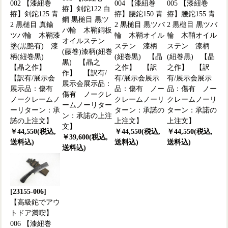
002 【漆紐巻
004 【漆紐巻
005 【漆紐巻
拵】剣鉈122 白
拵】剣鉈125 青
拵】腰鉈150 青
拵】腰鉈155 青
鋼 黒槌目 黒ツ
2 黒槌目 真鍮
2 黒槌目 黒ツバ
2 黒槌目 黒ツバ
バ輪 木鞘銅板
ツバ輪 木鞘漆
輪 木鞘オイル
輪 木鞘オイル
オイルステン
塗(黒艶有) 漆
ステン 漆柄
ステン 漆柄
(藤巻)漆柄(紐巻
柄(紐巻黒)
(紐巻黒) 【晶
(紐巻黒) 【晶
黒) 【晶之
【晶之作】
之作】 【訳
之作】 【訳
作】 【訳有/
【訳有/展示会
有/展示会展示
有/展示会展示
展示会展示品：
展示品：傷有
品：傷有 ノー
品：傷有 ノー
傷有 ノークレ
ノークレームノ
クレームノーリ
クレームノーリ
ームノーリター
ーリターン：承
ターン：承諾の
ターン：承諾の
ン：承諾の上注
諾の上注文】
上注文】
上注文】
文】
￥44,550(税込,
￥44,550(税込,
￥44,550(税込,
￥39,600(税込,
送料込)
送料込)
送料込)
送料込)
[23155-006]
【高級鉈でアウ
トドア満喫】
006 【漆紐巻