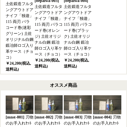
[bepalwa-003]
[bepalwa-004]
土佐鍛造フルタ
土佐鍛造フルタ
土佐鍛造フルタ
ングアウトドア
ングアウトドア
ングアウトドア
ナイフ「独遊」
ナイフ「独遊」
ナイフ「独遊」
115 両刃 パラ
115 両刃 パラコ
115 両刃 パラコ
コード巻(迷彩
ード巻(オレン
ード巻(ブラッ
グリーン) 土佐
ジ) 土佐オリジ
ク) 土佐オリジ
オリジナル白鋼
ナル白鋼 鍛冶
ナル白鋼 鍛冶
鍛冶師ロゴ入り
師ロゴ入り革ケ
師ロゴ入り革ケ
革ケース（チョ
ース（チョコ）
ース（チョコ）
コ）
￥24,200(税込,
￥24,200(税込,
￥24,200(税込,
送料込)
送料込)
送料込)
オススメ商品
[mnst-001]
刃物
[mnst-002]
刃物
[mnst-003]
刃物
[mnst-004]
刃物
のお手入れｾｯﾄ
のお手入れｾｯﾄ
のお手入れｾｯﾄ
のお手入れｾｯﾄ