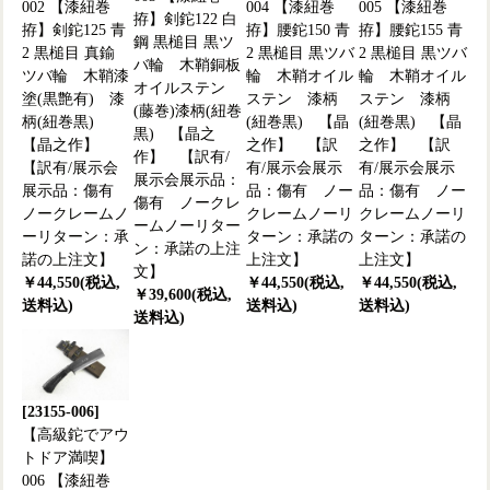
002 【漆紐巻
004 【漆紐巻
005 【漆紐巻
拵】剣鉈122 白
拵】剣鉈125 青
拵】腰鉈150 青
拵】腰鉈155 青
鋼 黒槌目 黒ツ
2 黒槌目 真鍮
2 黒槌目 黒ツバ
2 黒槌目 黒ツバ
バ輪 木鞘銅板
ツバ輪 木鞘漆
輪 木鞘オイル
輪 木鞘オイル
オイルステン
塗(黒艶有) 漆
ステン 漆柄
ステン 漆柄
(藤巻)漆柄(紐巻
柄(紐巻黒)
(紐巻黒) 【晶
(紐巻黒) 【晶
黒) 【晶之
【晶之作】
之作】 【訳
之作】 【訳
作】 【訳有/
【訳有/展示会
有/展示会展示
有/展示会展示
展示会展示品：
展示品：傷有
品：傷有 ノー
品：傷有 ノー
傷有 ノークレ
ノークレームノ
クレームノーリ
クレームノーリ
ームノーリター
ーリターン：承
ターン：承諾の
ターン：承諾の
ン：承諾の上注
諾の上注文】
上注文】
上注文】
文】
￥44,550(税込,
￥44,550(税込,
￥44,550(税込,
￥39,600(税込,
送料込)
送料込)
送料込)
送料込)
[23155-006]
【高級鉈でアウ
トドア満喫】
006 【漆紐巻