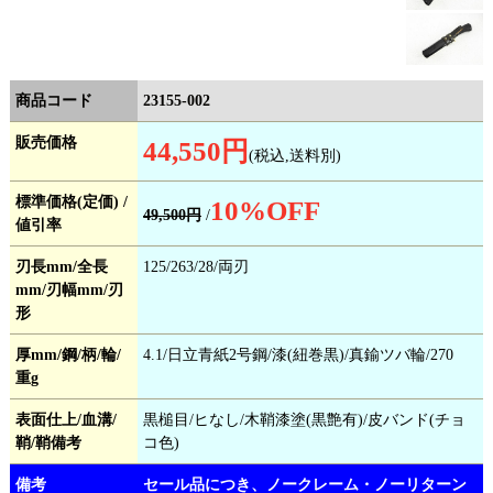
商品コード
23155-002
販売価格
44,550円
(税込,送料別)
標準価格(定価) /
10
%OFF
49,500円
/
値引率
刃長mm/全長
125/263/28/両刃
mm/刃幅mm/刃
形
厚mm/鋼/柄/輪/
4.1/日立青紙2号鋼/漆(紐巻黒)/真鍮ツバ輪/270
重g
表面仕上/血溝/
黒槌目/ヒなし/木鞘漆塗(黒艶有)/皮バンド(チョ
鞘/鞘備考
コ色)
備考
セール品につき、ノークレーム・ノーリターン