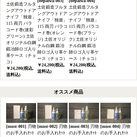
[bepalwa-003]
[bepalwa-004]
土佐鍛造フルタ
土佐鍛造フルタ
土佐鍛造フルタ
ングアウトドア
ングアウトドア
ングアウトドア
ナイフ「独遊」
ナイフ「独遊」
ナイフ「独遊」
115 両刃 パラ
115 両刃 パラコ
115 両刃 パラコ
コード巻(迷彩
ード巻(オレン
ード巻(ブラッ
グリーン) 土佐
ジ) 土佐オリジ
ク) 土佐オリジ
オリジナル白鋼
ナル白鋼 鍛冶
ナル白鋼 鍛冶
鍛冶師ロゴ入り
師ロゴ入り革ケ
師ロゴ入り革ケ
革ケース（チョ
ース（チョコ）
ース（チョコ）
コ）
￥24,200(税込,
￥24,200(税込,
￥24,200(税込,
送料込)
送料込)
送料込)
オススメ商品
[mnst-001]
刃物
[mnst-002]
刃物
[mnst-003]
刃物
[mnst-004]
刃物
のお手入れｾｯﾄ
のお手入れｾｯﾄ
のお手入れｾｯﾄ
のお手入れｾｯﾄ