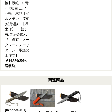
拵】腰鉈150 青
2 黒槌目 黒ツ
バ輪 木鞘オイ
ルステン 漆柄
(紐巻黒) 【晶
之作】 【訳
有/展示会展示
品：傷有 ノー
クレームノーリ
ターン：承諾の
上注文】
￥44,550(税込,
送料込)
関連商品
[bepalwa-001]