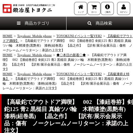
トップ
カート
ご案内
ログイン
商品カテゴリ
商品検索
HOME
>
Toyokuni_Mobile phone
>
TOYOKUNIイベント一覧VER2
>
【高級鉈でアウト
ドア満喫】
>
【高級鉈でアウトドア満喫】 002 【漆紐巻拵】剣鉈125 青2 黒槌目 真鍮
ツバ輪 木鞘漆塗(黒艶有) 漆柄(紐巻黒) 【晶之作】 【訳有/展示会展示品：傷有 ノ
ークレームノーリターン：承諾の上注文】
HOME
>
Toyokuni_Mobile phone
>
◆◇本日の新着◇◆
>
【高級鉈でアウトドア満
喫】 002 【漆紐巻拵】剣鉈125 青2 黒槌目 真鍮ツバ輪 木鞘漆塗(黒艶有) 漆柄(紐巻
黒) 【晶之作】 【訳有/展示会展示品：傷有 ノークレームノーリターン：承諾の上注
文】
HOME
>
Toyokuni_Mobile phone
>
TOYOKUNIイベント一覧VER2
>
【高級漆拵え特
集】
>
【高級鉈でアウトドア満喫】 002 【漆紐巻拵】剣鉈125 青2 黒槌目 真鍮ツバ
輪 木鞘漆塗(黒艶有) 漆柄(紐巻黒) 【晶之作】 【訳有/展示会展示品：傷有 ノーク
レームノーリターン：承諾の上注文】
【高級鉈でアウトドア満喫】 002 【漆紐巻拵】剣
鉈125 青2 黒槌目 真鍮ツバ輪 木鞘漆塗(黒艶有)
漆柄(紐巻黒) 【晶之作】 【訳有/展示会展示
品：傷有 ノークレームノーリターン：承諾の上
注文】