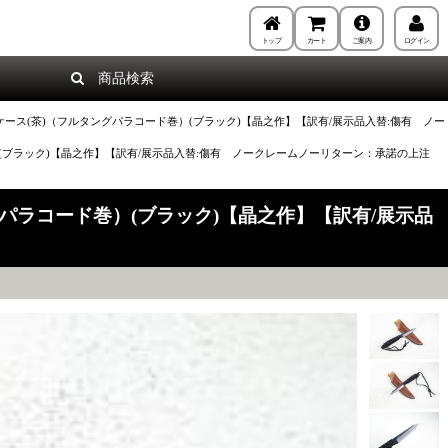
トップ
カート
ご案内
ログイン
商品検索
皮ケース(茶)（フルタングパラコード巻）(ブラック)【晶之作】【訳有/展示品入替:傷有 ノー
）(ブラック)【晶之作】【訳有/展示品入替:傷有 ノークレームノーリターン：承諾の上注
グパラコード巻）(ブラック)【晶之作】【訳有/展示品