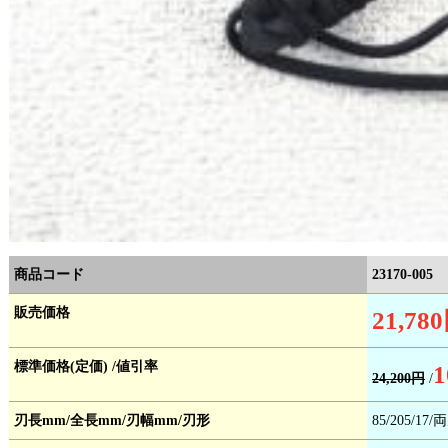
商品コード
23170-005
販売価格
21,78
標準価格(定価) /値引率
1
24,200円
/
刃長mm/全長mm/刃幅mm/刃形
85/205/17/