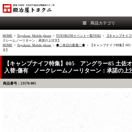
商品カテゴリ
HOME
>
Toyokuni_Mobile phone
>
TOYOKUNIイベント一覧VER2
>
【キャンプナイフ
クレームノーリターン：承諾の上注文】
HOME
>
Toyokuni_Mobile phone
>
◆◇本日の新着◇◆
>
【キャンプナイフ特集】005
文】
【キャンプナイフ特集】005 アングラー85 土佐
入替:傷有 ノークレームノーリターン：承諾の上
商品番号：23170-005