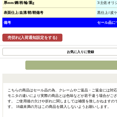
厚mm/鋼/柄/輪/重g
3/土佐オリ
表面仕上/血溝/鞘/鞘備考
黒仕上//皮ケ
備考
セール品に
売切れ(入荷通知設定をする)
お気に入りに登録
こちらの商品はセール品の為、クレームやご返品・ご返金には対応
モニタの違いにより実際の商品とは色味などが若干違う場合がござ
す。 ご使用後の欠けや折れに関しましては補償を致しかねますの
す。 18歳未満の方はこの商品を購入しないようお願いします。