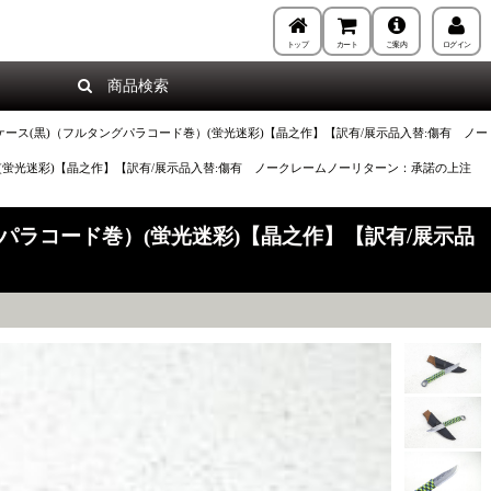
トップ
カート
ご案内
ログイン
商品検索
皮ケース(黒)（フルタングパラコード巻）(蛍光迷彩)【晶之作】【訳有/展示品入替:傷有 ノー
）(蛍光迷彩)【晶之作】【訳有/展示品入替:傷有 ノークレームノーリターン：承諾の上注
グパラコード巻）(蛍光迷彩)【晶之作】【訳有/展示品