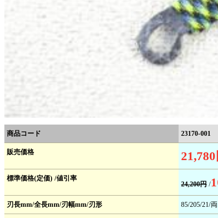
商品コード
23170-001
販売価格
21,78
標準価格(定価) /値引率
1
24,200円
/
刃長mm/全長mm/刃幅mm/刃形
85/205/21/