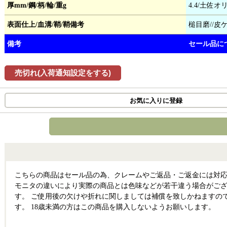
厚mm/鋼/柄/輪/重g
4.4/土佐
表面仕上/血溝/鞘/鞘備考
槌目磨//皮ケ
備考
セール品に
売切れ(入荷通知設定をする)
お気に入りに登録
こちらの商品はセール品の為、クレームやご返品・ご返金には対応
モニタの違いにより実際の商品とは色味などが若干違う場合がござ
す。 ご使用後の欠けや折れに関しましては補償を致しかねますの
す。 18歳未満の方はこの商品を購入しないようお願いします。