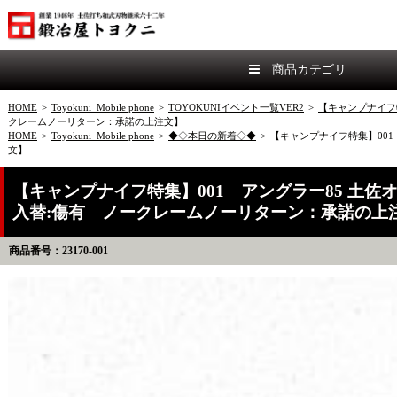
商品カテゴリ
HOME
>
Toyokuni_Mobile phone
>
TOYOKUNIイベント一覧VER2
>
【キャンプナイフ
クレームノーリターン：承諾の上注文】
HOME
>
Toyokuni_Mobile phone
>
◆◇本日の新着◇◆
>
【キャンプナイフ特集】001
文】
【キャンプナイフ特集】001 アングラー85 土佐
入替:傷有 ノークレームノーリターン：承諾の上
商品番号：23170-001