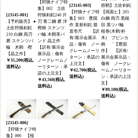
【狩猟ナイフ特
[23145-003]
拵鞘】土佐剣鉈
集】002 土佐
【狩猟ナイフ特
【両面ヒ】265
[23145-001]
狩猟剣鉈240 片
集】003 豊国
白鋼 両刃 黒槌
【予約販売】 ●
刃 青二鋼 磨 洋
作 直射剣鉈 親
目 黒ツバ輪
土佐狩猟剣鉈
樫柄 ステンツ
直壱尺 【訳
桜巻(木鞘/朴
210 白鋼 両刃
バ輪 木鞘革バ
有/展示会展示
木) ブビンカ
磨 ステンツバ
ンド 晶之作
品：傷有 ノー
柄 ゛【豊国
輪 木鞘 樫
【訳有/展示会
クレームノーリ
作】 【訳有/
【晶之作】
展示品：傷有
ターン：承諾の
展示会展示品：
￥35,200(税込,
ノークレームノ
上注文】
傷有 ノークレ
送料込)
ーリターン：承
￥62,700(税込,
ームノーリター
諾の上注文】
送料込)
ン：承諾の上注
￥43,560(税込,
文】
送料込)
￥89,100(税込,
送料込)
[23145-006]
【狩猟ナイフ特
集】006 【桜