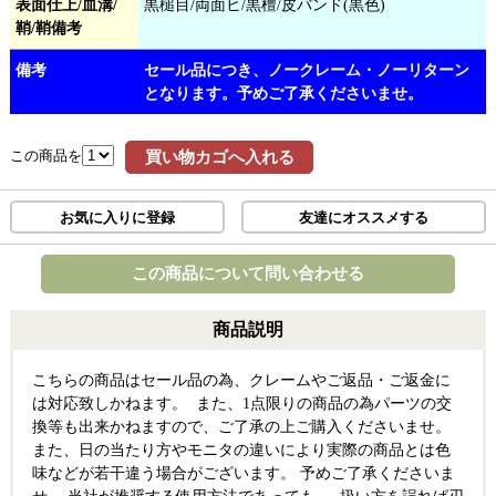
表面仕上/血溝/
黒槌目/両面ヒ/黒檀/皮バンド(黒色)
鞘/鞘備考
備考
セール品につき、ノークレーム・ノーリターン
となります。予めご了承くださいませ。
この商品を
買い物カゴへ入れる
お気に入りに登録
友達にオススメする
この商品について問い合わせる
商品説明
こちらの商品はセール品の為、クレームやご返品・ご返金に
は対応致しかねます。 また、1点限りの商品の為パーツの交
換等も出来かねますので、ご了承の上ご購入くださいませ。
また、日の当たり方やモニタの違いにより実際の商品とは色
味などが若干違う場合がございます。 予めご了承くださいま