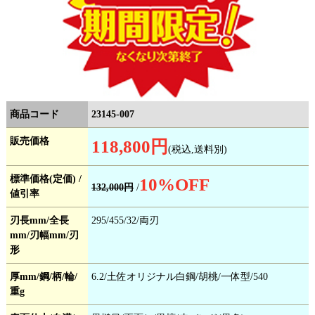
商品コード
23145-007
販売価格
118,800円
(税込,送料別)
標準価格(定価) /
10
%OFF
132,000円
/
値引率
刃長mm/全長
295/455/32/両刃
mm/刃幅mm/刃
形
厚mm/鋼/柄/輪/
6.2/土佐オリジナル白鋼/胡桃/一体型/540
重g