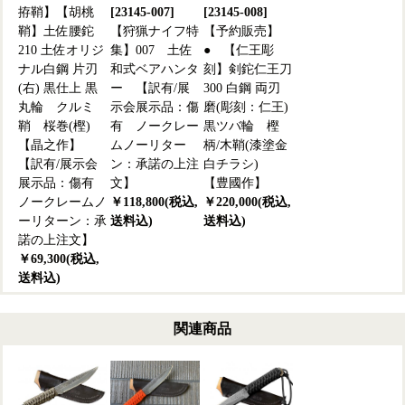
拵鞘】【胡桃
[23145-007]
[23145-008]
鞘】土佐腰鉈
【狩猟ナイフ特
【予約販売】
210 土佐オリジ
集】007 土佐
● 【仁王彫
ナル白鋼 片刃
和式ベアハンタ
刻】剣鉈仁王刀
(右) 黒仕上 黒
ー 【訳有/展
300 白鋼 両刃
丸輪 クルミ
示会展示品：傷
磨(彫刻：仁王)
鞘 桜巻(樫)
有 ノークレー
黒ツバ輪 樫
【晶之作】
ムノーリター
柄/木鞘(漆塗金
【訳有/展示会
ン：承諾の上注
白チラシ)
展示品：傷有
文】
【豊國作】
ノークレームノ
￥118,800(税込,
￥220,000(税込,
ーリターン：承
送料込)
送料込)
諾の上注文】
￥69,300(税込,
送料込)
関連商品