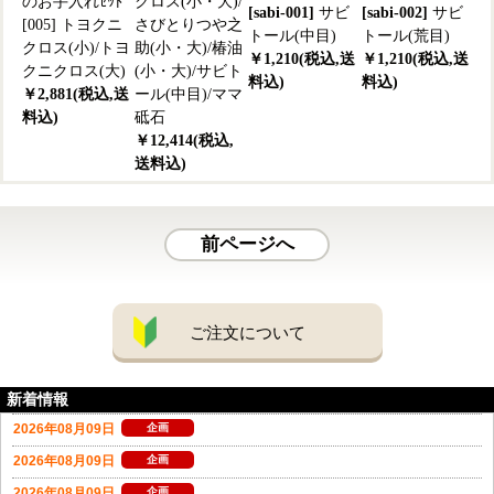
のお手入れｾｯﾄ
クロス(小・大)/
[sabi-001]
サビ
[sabi-002]
サビ
[005] トヨクニ
さびとりつや之
トール(中目)
トール(荒目)
クロス(小)/トヨ
助(小・大)/椿油
￥1,210(税込,送
￥1,210(税込,送
クニクロス(大)
(小・大)/サビト
料込)
料込)
￥2,881(税込,送
ール(中目)/ママ
料込)
砥石
￥12,414(税込,
送料込)
前ページへ
ご注文について
新着情報