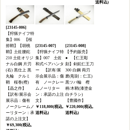
送料込)
[23145-006]
【狩猟ナイフ特
集】006 【桜
拵鞘】【胡桃
[23145-007]
[23145-008]
鞘】土佐腰鉈
【狩猟ナイフ特
【予約販売】
210 土佐オリジ
集】007 土佐
● 【仁王彫
ナル白鋼 片刃
和式ベアハンタ
刻】剣鉈仁王刀
(右) 黒仕上 黒
ー 【訳有/展
300 白鋼 両刃
丸輪 クルミ
示会展示品：傷
磨(彫刻：仁王)
鞘 桜巻(樫)
有 ノークレー
黒ツバ輪 樫
【晶之作】
ムノーリター
柄/木鞘(漆塗金
【訳有/展示会
ン：承諾の上注
白チラシ)
展示品：傷有
文】
【豊國作】
ノークレームノ
￥118,800(税込,
￥220,000(税込,
ーリターン：承
送料込)
送料込)
諾の上注文】
￥69,300(税込,