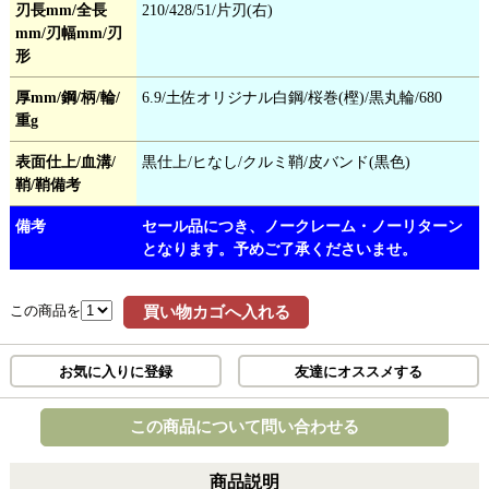
刃長mm/全長
210/428/51/片刃(右)
mm/刃幅mm/刃
形
厚mm/鋼/柄/輪/
6.9/土佐オリジナル白鋼/桜巻(樫)/黒丸輪/680
重g
表面仕上/血溝/
黒仕上/ヒなし/クルミ鞘/皮バンド(黒色)
鞘/鞘備考
備考
セール品につき、ノークレーム・ノーリターン
となります。予めご了承くださいませ。
この商品を
買い物カゴへ入れる
お気に入りに登録
友達にオススメする
この商品について問い合わせる
商品説明