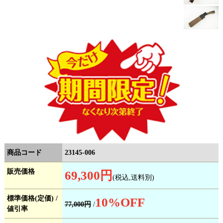
商品コード
23145-006
販売価格
69,300円
(税込,送料別)
標準価格(定価) /
10
%OFF
77,000円
/
値引率