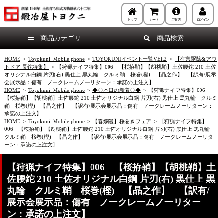
トップ
カート
ご案内
ログイン
商品カテゴリ
商品検索
HOME
>
Toyokuni_Mobile phone
>
TOYOKUNIイベント一覧VER2
>
【有害駆除&アウ
トドア 長鉈特集】
>
【狩猟ナイフ特集】006 【桜拵鞘】【胡桃鞘】土佐腰鉈 210 土佐
オリジナル白鋼 片刃(右) 黒仕上 黒丸輪 クルミ鞘 桜巻(樫) 【晶之作】 【訳有/展示
会展示品：傷有 ノークレームノーリターン：承諾の上注文】
HOME
>
Toyokuni_Mobile phone
>
◆◇本日の新着◇◆
>
【狩猟ナイフ特集】006
【桜拵鞘】【胡桃鞘】土佐腰鉈 210 土佐オリジナル白鋼 片刃(右) 黒仕上 黒丸輪 クルミ
鞘 桜巻(樫) 【晶之作】 【訳有/展示会展示品：傷有 ノークレームノーリターン：
承諾の上注文】
HOME
>
Toyokuni_Mobile phone
>
【春爛漫】桜巻きフェア
>
【狩猟ナイフ特集】
006 【桜拵鞘】【胡桃鞘】土佐腰鉈 210 土佐オリジナル白鋼 片刃(右) 黒仕上 黒丸輪
クルミ鞘 桜巻(樫) 【晶之作】 【訳有/展示会展示品：傷有 ノークレームノーリタ
ーン：承諾の上注文】
【狩猟ナイフ特集】006 【桜拵鞘】【胡桃鞘】土
佐腰鉈 210 土佐オリジナル白鋼 片刃(右) 黒仕上 黒
丸輪 クルミ鞘 桜巻(樫) 【晶之作】 【訳有/
展示会展示品：傷有 ノークレームノーリター
ン：承諾の上注文】