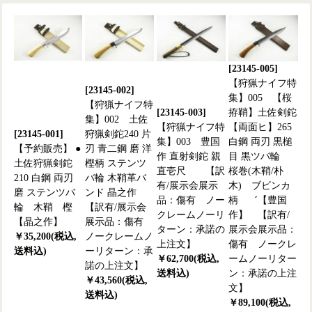
[23145-005]
【狩猟ナイフ特
[23145-002]
集】005 【桜
【狩猟ナイフ特
[23145-003]
拵鞘】土佐剣鉈
集】002 土佐
【狩猟ナイフ特
【両面ヒ】265
[23145-001]
狩猟剣鉈240 片
集】003 豊国
白鋼 両刃 黒槌
【予約販売】 ●
刃 青二鋼 磨 洋
作 直射剣鉈 親
目 黒ツバ輪
土佐狩猟剣鉈
樫柄 ステンツ
直壱尺 【訳
桜巻(木鞘/朴
210 白鋼 両刃
バ輪 木鞘革バ
有/展示会展示
木) ブビンカ
磨 ステンツバ
ンド 晶之作
品：傷有 ノー
柄 ゛【豊国
輪 木鞘 樫
【訳有/展示会
クレームノーリ
作】 【訳有/
【晶之作】
展示品：傷有
ターン：承諾の
展示会展示品：
￥35,200(税込,
ノークレームノ
上注文】
傷有 ノークレ
送料込)
ーリターン：承
￥62,700(税込,
ームノーリター
諾の上注文】
送料込)
ン：承諾の上注
￥43,560(税込,
文】
送料込)
￥89,100(税込,