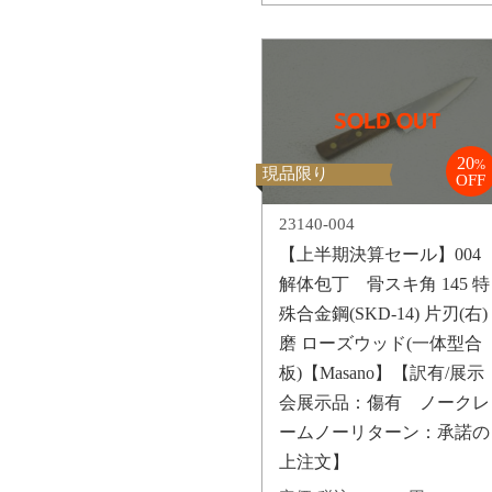
20
%
現品限り
OFF
23140-004
【上半期決算セール】004
解体包丁 骨スキ角 145 特
殊合金鋼(SKD-14) 片刃(右)
磨 ローズウッド(一体型合
板)【Masano】【訳有/展示
会展示品：傷有 ノークレ
ームノーリターン：承諾の
上注文】