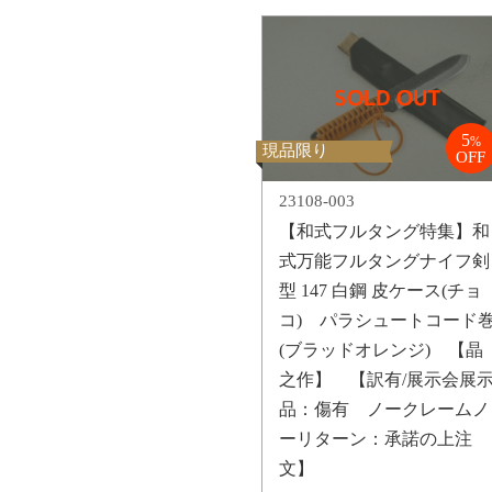
5
%
現品限り
OFF
23108-003
【和式フルタング特集】和
式万能フルタングナイフ剣
型 147 白鋼 皮ケース(チョ
コ) パラシュートコード
(ブラッドオレンジ) 【晶
之作】 【訳有/展示会展
品：傷有 ノークレームノ
ーリターン：承諾の上注
文】