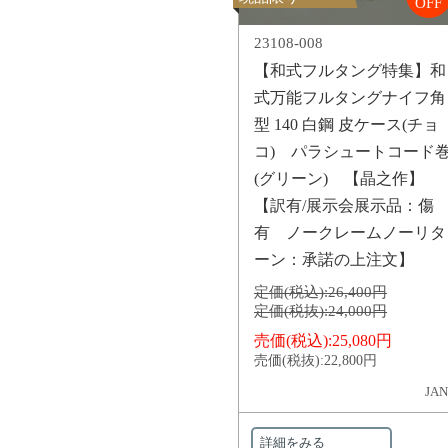
OFF
23108-008
【和式フルタング特集】和
式万能フルタングナイフ角
型 140 白鋼 皮ケース(チョ
コ) パラシュートコード
(グリーン) 【晶之作】
【訳有/展示会展示品：傷
有 ノークレームノーリタ
ーン：承諾の上注文】
定価(税込):
26,400円
定価(税抜):
24,000円
売価(税込):
25,080円
売価(税抜):
22,800円
JAN
詳細をみる