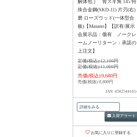
解体包丁 骨スキ角 145 特
殊合金鋼(SKD-11) 片刃(右)
磨 ローズウッド(一体型合
板)【Masano】【訳有/展示
会展示品：傷有 ノークレ
ームノーリターン：承諾の
上注文】
定価(税込):
12,100円
定価(税抜):
11,000円
売価(税込):
9,680円
売価(税抜):
8,800円
JAN: 4582544161
詳細をみる
入荷アラート
お気に入りに登録する