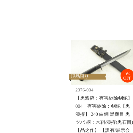
5
%
現品限り
OFF
2376-004
【黒漆拵：有害駆除剣鉈】
004 有害駆除：剣鉈【黒
漆拵】 240 白鋼 黒槌目 黒
ツバ 柄：木鞘/漆拵(黒石目)
【晶之作】 【訳有/展示会