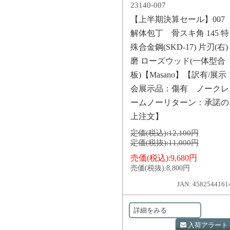
23140-007
【上半期決算セール】007
解体包丁 骨スキ角 145 特
殊合金鋼(SKD-17) 片刃(右)
磨 ローズウッド(一体型合
板)【Masano】【訳有/展示
会展示品：傷有 ノークレ
ームノーリターン：承諾の
上注文】
定価(税込):
12,100円
定価(税抜):
11,000円
売価(税込):
9,680円
売価(税抜):
8,800円
JAN: 4582544161
詳細をみる
入荷アラート