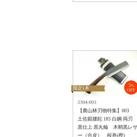
5
%
限定1本
OFF
2304-003
【農山林刃物特集】003
土佐鍛腰鉈 185 白鋼 両刃
黒仕上 黒丸輪 木鞘黒レ
ー（合皮） 桜巻(樫)