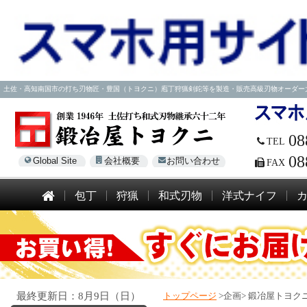
土佐・高知南国市の打ち刃物匠・豊国（トヨクニ）庖丁狩猟剣鉈等を製造・販売高級刃物オーダー大歓迎！電話
08
TEL
08
Global Site
会社概要
お問い合わせ
FAX
包丁
狩猟
和式刃物
洋式ナイフ
最終更新日：8月9日（日）
トップページ
>企画>
鍛冶屋トヨクニ