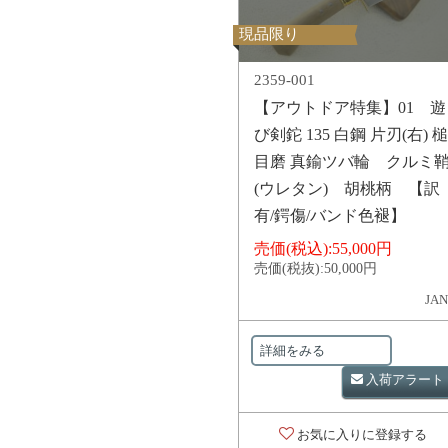
現品限り
2359-001
【アウトドア特集】01 遊
び剣鉈 135 白鋼 片刃(右) 槌
目磨 真鍮ツバ輪 クルミ
(ウレタン) 胡桃柄 【訳
有/鍔傷/バンド色褪】
売価(税込):
55,000円
売価(税抜):
50,000円
JAN
詳細をみる
入荷アラート
お気に入りに登録する