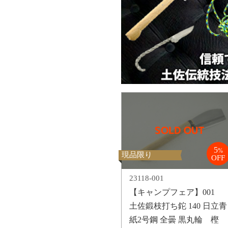
5
%
現品限り
OFF
23118-001
【キャンプフェア】001
土佐鍛枝打ち鉈 140 日立青
紙2号鋼 全曇 黒丸輪 樫