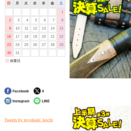
対象の商品が存在
Facebook
X
Instagram
LINE
Tweets by toyokuni_kochi