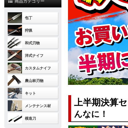
商品カテゴリー
包丁
狩猟
和式刃物
洋式ナイフ
カスタムナイフ
農山林刃物
キット
上半期決算
メンテナンス材
んなに！
模造刀