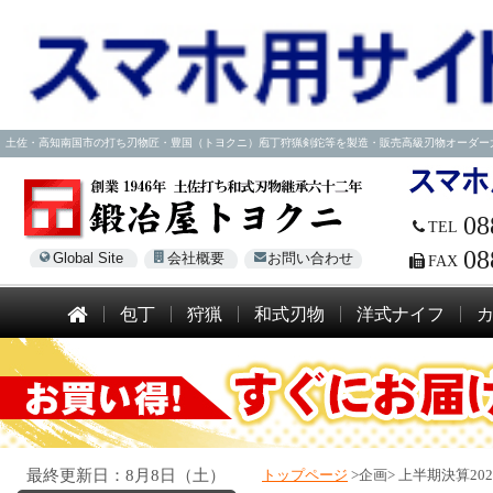
土佐・高知南国市の打ち刃物匠・豊国（トヨクニ）庖丁狩猟剣鉈等を製造・販売高級刃物オーダー大歓迎！電話
08
TEL
08
Global Site
会社概要
お問い合わせ
FAX
包丁
狩猟
和式刃物
洋式ナイフ
最終更新日：8月8日（土）
トップページ
>企画>
上半期決算20