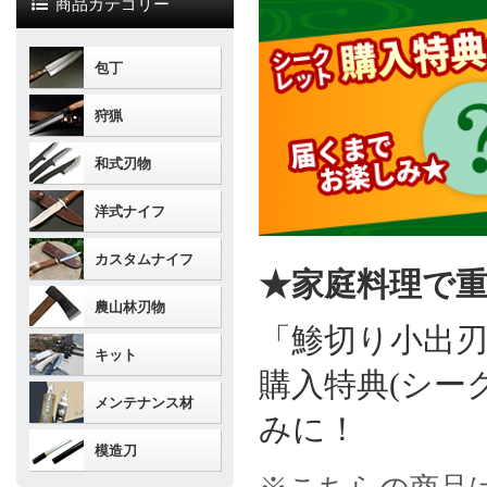
商品カテゴリー
包丁
狩猟
和式刃物
洋式ナイフ
カスタムナイフ
★家庭料理で
農山林刃物
「鯵切り小出
キット
購入特典(シー
メンテナンス材
みに！
模造刀