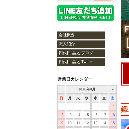
会社概要
職人紹介
四代目 晶之 ブログ
四代目 晶之 Twitter
営業日カレンダー
対象
鍛