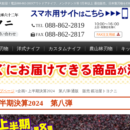
088-862-2819アウトドアナイフ、メンテナンス等 3万本以上 通信販売。日本製刃物をEMSにて
088-862-2819
TEL
088-862-2817
問い合わせ
FAX
FAX注文用紙
刃物
洋式ナイフ
カスタムナイフ
農山林刃物
キ
プページ
>企画>
上半期決算2024 第八弾/通販 販売 鍛冶屋トヨクニ
半期決算2024 第八弾