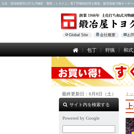
土佐・高知南国市の打ち刃物匠・豊国（トヨクニ）庖丁狩猟剣鉈等を製造・販売高級刃物オーダー大歓迎！電話
Global Site
会社概要
お
包丁
狩猟
和式
最終更新日：8月8日（土）
トッ
サイト内を検索する
上
Powered by Google