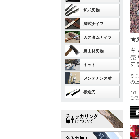
和式刃物
洋式ナイフ
カスタムナイフ
★
キ
農山林刃物
売
刃
キット
※
メンテナンス材
の
模造刀
当社
ご使