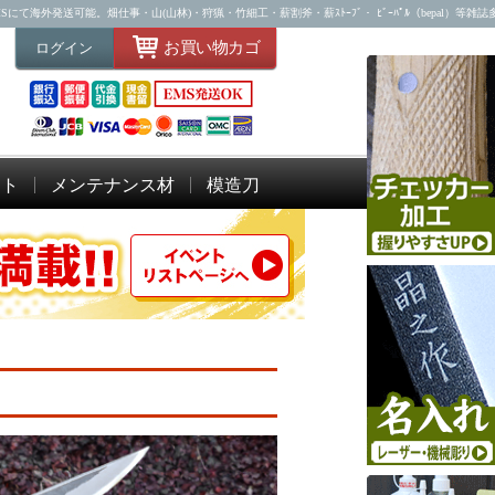
海外発送可能。畑仕事・山(山林)・狩猟・竹細工・薪割斧・薪ｽﾄｰﾌﾞ・ ﾋﾞｰﾊﾟﾙ（bepal）等雑
お買い物カゴ
ログイン
ット
メンテナンス材
模造刀