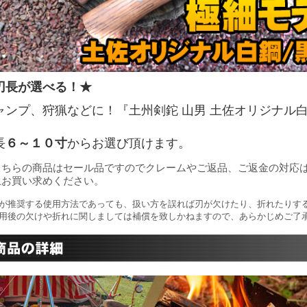
刃長が選べる！★
ャンプ、狩猟などに！『土州剣鉈 山男 土佐オリジナル
！
長
６～１０寸
からお選び頂けます。
こちらの商品はセール品ですのでクレームやご返品、ご返金の対応
上お買い求めください。
が推奨する使用方法であっても、扱い方を誤れば刃が欠けたり、折れたりす
用後の欠けや折れに関しましては補償を致しかねますので、あらかじめご了