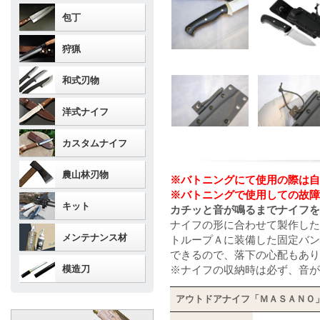
包丁
狩猟
和式刃物
洋式ナイフ
カスタムナイフ
農山林刃物
※バトニングにて使用の際は自
※バトニングで使用しての故障
キット
カチッと音が鳴るまでナイフを
ナイフの形に合わせて製作した
メンテナンス材
トループＡに装備した固定バン
できるので、落下の心配もあり
模造刀
※ナイフの収納時は必ず、音が
アウトドアナイフ「ＭＡＳＡＮＯ