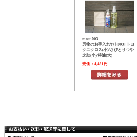
mnst-003
刃物のお手入れｾｯﾄ[003] トヨ
クニクロス(小)/さびとりつや
之助(小)/椿油(大)
売価：4,481円