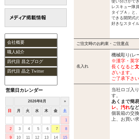
使い分けがで
レスキュー隊
タイプＡ」と
できる開閉式の
好きなスタイ
会社概要
ご注文時のお約束・ご注意点
職人紹介
機械彫り(レ
※漢字・英
四代目 昌之ブログ
名入れ
長くなると
四代目 晶之 Twitter
ざいます。
ご了承下さ
当社ロゴ入
営業日カレンダー
す。
あくまで簡
レ、汚れ
な
個装箱の交
上、お買い