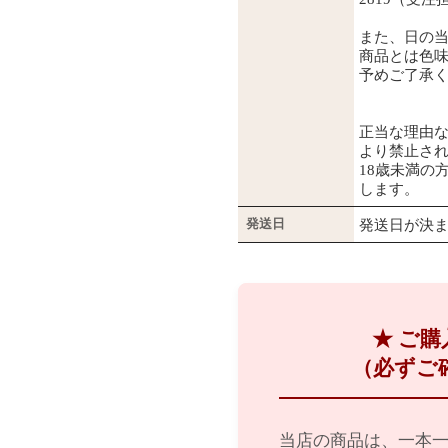
また、日の
商品とは色
予めご了承
正当な理由
より禁止さ
18歳未満の
します。
発送日
発送日が決
★ ご
（必ずご
当店の商品は、一本