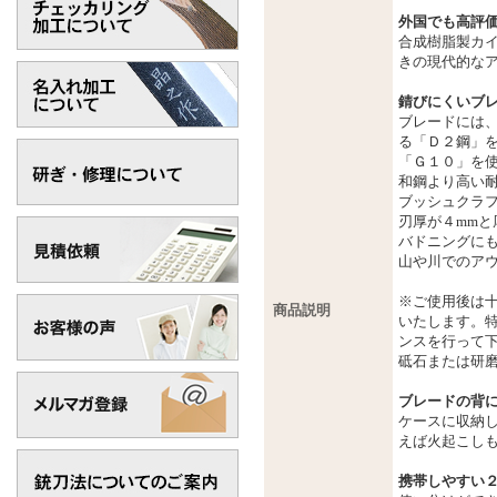
外国でも高評価
合成樹脂製カ
きの現代的な
錆びにくいブ
ブレードには
る「Ｄ２鋼」
「Ｇ１０」を
和鋼より高い耐
ブッシュクラ
刃厚が４mm
バドニングに
山や川でのア
※ご使用後は十
商品説明
いたします。
ンスを行って
砥石または研
ブレードの背
ケースに収納
えば火起こし
携帯しやすい２