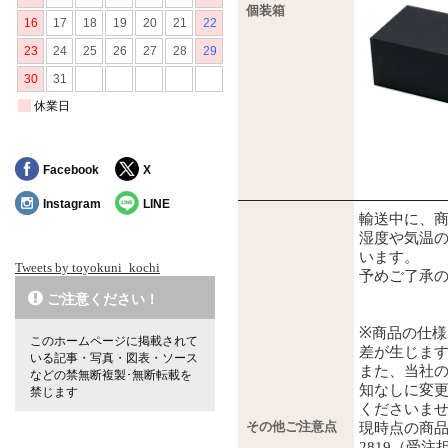
個装箱
Facebook
X
Instagram
LINE
輸送中に、
湿度や気温
います。
Tweets by toyokuni_kochi
予めご了承
ご注意ください！
※商品の仕
このホームページに掲載されて
差が生じま
いる記事・写真・図表・ソース
また、当社
などの禁無断複製･無断転載を
知なしに変
禁じます
くださいま
その他ご注意点
現時点の商品詳
2819（受