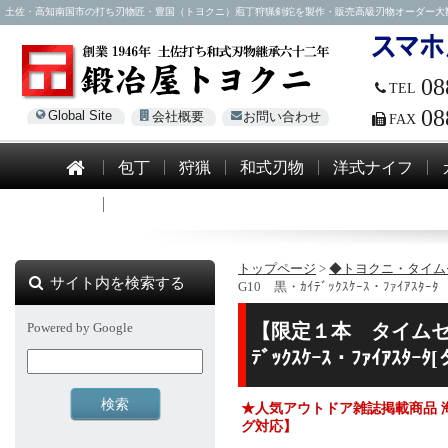
土佐・高知南国市の打ち刃物匠・豊国（トヨクニ）庖丁狩猟剣鉈を製作・販売高級刃物オーダー大歓迎！電話0
08
TEL
08
Global Site
会社概要
お問い合わせ
FAX
包丁
狩猟
和式刃物
洋式ナイフ
模造刀
トップページ
>
◆トヨクニ・タイム
サイト内を検索する
G10 黒・ｶｲﾃﾞｯｸｽｹｰｽ・ﾌｧｲｱｽﾀｰﾀ
Powered by Google
【限定１本 タイムセー
ﾃﾞｯｸｽｹｰｽ・ﾌｧｲｱｽ
★人気アウトドア雑誌掲載商品 
グ対応】