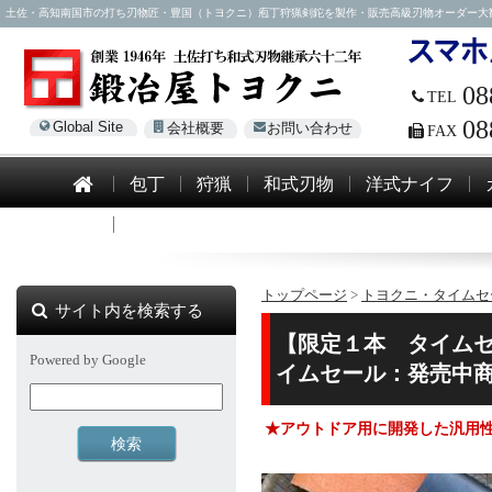
土佐・高知南国市の打ち刃物匠・豊国（トヨクニ）庖丁狩猟剣鉈を製作・販売高級刃物オーダー大歓迎！電話0
08
TEL
08
Global Site
会社概要
お問い合わせ
FAX
包丁
狩猟
和式刃物
洋式ナイフ
模造刀
トップページ
>
トヨクニ・タイムセ
サイト内を検索する
【限定１本 タイムセー
Powered by Google
イムセール：発売中商
★アウトドア用に開発した汎用