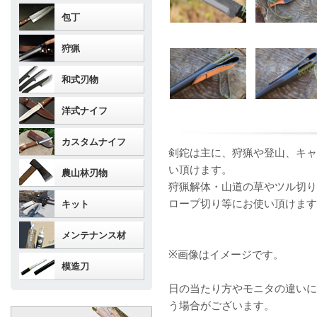
包丁
狩猟
和式刃物
洋式ナイフ
カスタムナイフ
剣鉈は主に、狩猟や登山、キャ
い頂けます。
農山林刃物
狩猟解体・山道の草やツル切り
ロープ切り等にお使い頂けます
キット
メンテナンス材
※画像はイメージです。
模造刀
日の当たり方やモニタの違いに
う場合がございます。