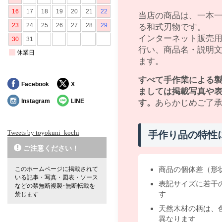
当店の商品は、一本
る和式刃物です。
インターネット販売
行い、商品名・説明
ます。
すべて手作業による
Facebook
X
ましては掲載写真や
Instagram
LINE
す。
あらかじめご了
Tweets by toyokuni_kochi
手作り品の特性
ご注意ください！
商品の個体差（形
このホームページに掲載されて
いる記事・写真・図表・ソース
表記サイズに若干
などの禁無断複製･無断転載を
す
禁じます
天然木材の柄は、
異なります