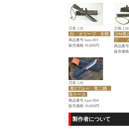
刃長:128
刃長:128
白 オリーブ 木鞘
DM青
ブ 
商品番号:hant-001
販売価格:30,800円
商品番号:h
販売価格:
刃長:128
青2ブルー 青二鋼
革ケース
商品番号:hant-004
販売価格:30,800円
製作者について