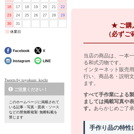
★ ご
（必ずご
Facebook
X
当店の商品は、一本
Instagram
LINE
る和式刃物です。
インターネット販売
行い、商品名・説明
Tweets by toyokuni_kochi
ます。
ご注意ください！
すべて手作業による
ましては掲載写真や
このホームページに掲載されて
いる記事・写真・図表・ソース
す。
あらかじめご了
などの禁無断複製･無断転載を
禁じます
手作り品の特性