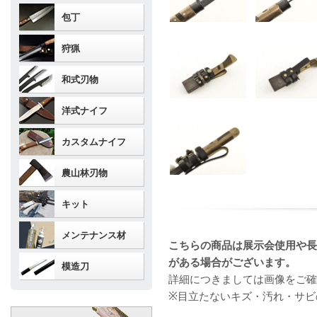
包丁
狩猟
和式刃物
洋式ナイフ
カスタムナイフ
農山林刃物
キット
メンテナンス材
こちらの商品は展示会使用や長
がある場合がございます。
模造刀
詳細につきましては画像をご確
※目立たないキズ・汚れ・サビ