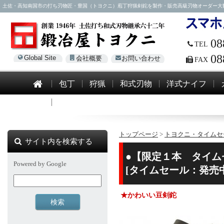
土佐・高知南国市の打ち刃物匠・豊国（トヨクニ）庖丁狩猟剣鉈を製作・販売高級刃物オーダー大歓迎！電話0
08
TEL
08
Global Site
会社概要
お問い合わせ
FAX
包丁
狩猟
和式刃物
洋式ナイフ
模造刀
トップページ
>
トヨクニ・タイムセ
サイト内を検索する
●【限定１本 タイム
Powered by Google
[タイムセール：発売
★かわいい豆剣鉈