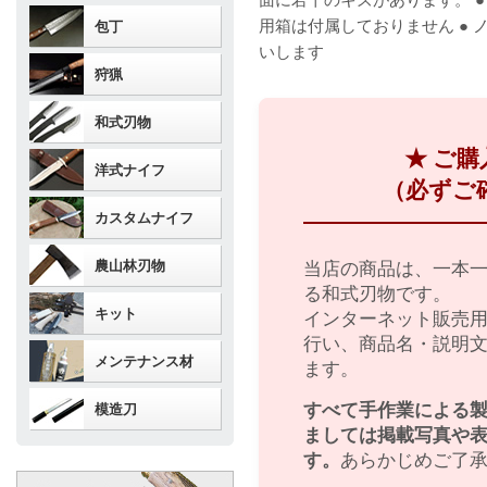
用箱は付属しておりません ●
包丁
いします
狩猟
和式刃物
★ ご
洋式ナイフ
（必ずご
カスタムナイフ
農山林刃物
当店の商品は、一本
る和式刃物です。
キット
インターネット販売
行い、商品名・説明
メンテナンス材
ます。
すべて手作業による
模造刀
ましては掲載写真や
す。
あらかじめご了