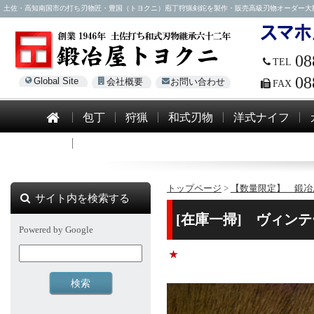
土佐・高知南国市の打ち刃物匠・豊国（トヨクニ）庖丁狩猟剣鉈を製作・販売高級刃物オーダー大歓迎！電話0
08
TEL
08
Global Site
会社概要
お問い合わせ
FAX
包丁
狩猟
和式刃物
洋式ナイフ
模造刀
トップページ
>
【数量限定】 鍛冶
サイト内を検索する
[在庫一掃] ヴィンテージ
Powered by Google
★