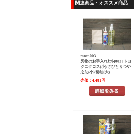
関連商品・オススメ商品
mnst-003
刃物のお手入れｾｯﾄ[003] トヨ
クニクロス(小)/さびとりつや
之助(小)/椿油(大)
売価：4,481円