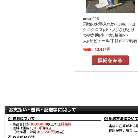
mnst-006
刃物のお手入れｾｯﾄ[006] トヨ
クニクロス(小・大)/さびとり
つや之助(小・大)/椿油(小・
大)/サビトール(中目)/ママ砥石
売価：12,414円