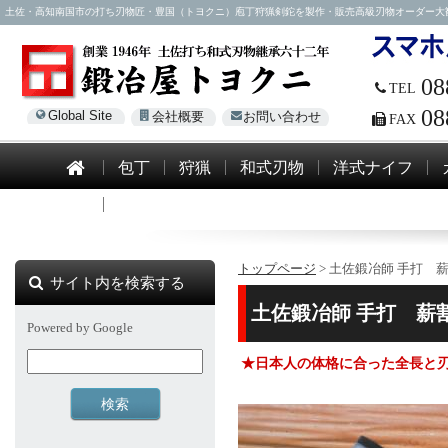
土佐・高知南国市の打ち刃物匠・豊国（トヨクニ）庖丁狩猟剣鉈を製作・販売高級刃物オーダー大歓迎！電話0
08
TEL
08
Global Site
会社概要
お問い合わせ
FAX
包丁
狩猟
和式刃物
洋式ナイフ
模造刀
トップページ
> 土佐鍛冶師 手打 薪
サイト内を検索する
土佐鍛冶師 手打 薪割り
Powered by Google
★日本人の体格に合った全長と