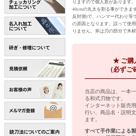
りますので個人差があります。
40cmの丸太を割る事ができま
反対側)で、ハンマー代わり等
の原因となります。誤って使用
りません。斧は刃の部分で木材
★ ご
（必ずご
当店の商品は、一本
る和式刃物です。
インターネット販売
行い、商品名・説明
ます。
すべて手作業による