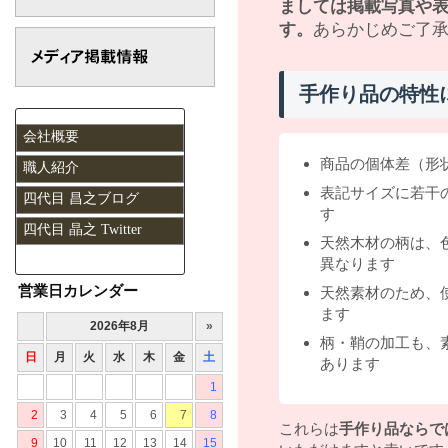
ましては掲載写真や
す。
あらかじめご了
手作り品の特性
会社概要
商品の個体差（形
職人紹介
表記サイズに若干
四代目 昌之ブログ
す
四代目 晶之 Twitter
天然木材の柄は、
異なります
営業日カレンダー
天然素材のため、
ます
柄・鞘の加工も、
あります
これらは
手作り品ならで