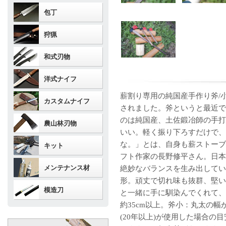
包丁
狩猟
和式刃物
洋式ナイフ
薪割り専用の純国産手作り斧/小学館
カスタムナイフ
されました。斧というと最近で
のは純国産、土佐鍛冶師の手打
農山林刃物
いい。軽く振り下ろすだけで、
な。」とは、自身も薪ストーブ
キット
フト作家の長野修平さん。日本
メンテナンス材
絶妙なバランスを生み出してい
形。頑丈で切れ味も抜群、堅い
模造刀
と一緒に手に馴染んでくれて、
約35cm以上。斧小：丸太の幅
(20年以上)が使用した場合の