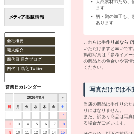
天然素材のため、
ます
柄・鞘の加工も、
あります
会社概要
これらは
手作り品ならで
いただけますと幸いです
職人紹介
掲載写真は「参考イメー
四代目 昌之ブログ
の商品との色合いや表情
ください。
四代目 晶之 Twitter
営業日カレンダー
写真だけでは不
当店の商品は手作りのた
りにはなりません。
また、訳あり商品は写真
る場合がございます。
そのため、以下の対応は