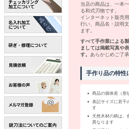
当店の商品は、一本
る和式刃物です。
インターネット販売
行い、商品名・説明
ます。
すべて手作業による
ましては掲載写真や
す。
あらかじめご了
手作り品の特性
商品の個体差（形
表記サイズに若干
す
天然木材の柄は、
異なります