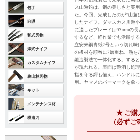
ス山遊鉈は、鋼の美しさと実用
包丁
た。今回、完成したのが“山遊
狩猟
したナイフ。ダマスカス川遊小刀
に適したブレードは93mmの
和式刃物
するなど、軽作業でも活躍する
立安来鋼青紙2号という切れ味
洋式ナイフ
の板材を順番に7層重ね、熱を
鍛造製法で一体化する。すると
カスタムナイフ
が現われる。表面は艶消し処理
指を守る鍔も備え、ハンドルに
農山林刃物
用。ヤマメのパーマークを象っ
キット
メンテナンス材
★ ご
模造刀
（必ずご