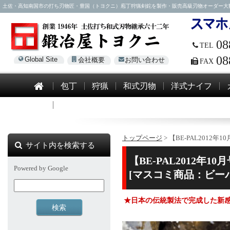
土佐・高知南国市の打ち刃物匠・豊国（トヨクニ）庖丁狩猟剣鉈を製作・販売高級刃物オーダー大歓迎！電話0
08
TEL
08
Global Site
会社概要
お問い合わせ
FAX
包丁
狩猟
和式刃物
洋式ナイフ
模造刀
トップページ
> 【BE-PAL201
サイト内を検索する
【BE-PAL2012
Powered by Google
[マスコミ商品：ビーパル2
★日本の伝統製法で完成した新