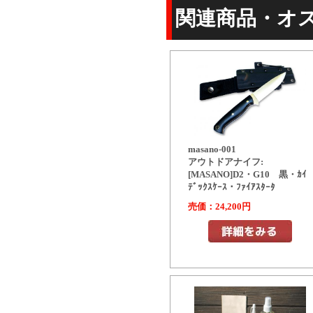
関連商品・オ
masano-001
アウトドアナイフ:
[MASANO]D2・G10 黒・ｶｲ
ﾃﾞｯｸｽｹｰｽ・ﾌｧｲｱｽﾀｰﾀ
売価：24,200円