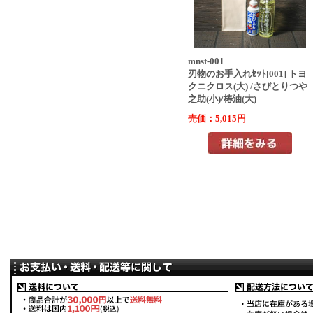
mnst-001
刃物のお手入れｾｯﾄ[001] トヨ
クニクロス(大) /さびとりつや
之助(小)/椿油(大)
売価：5,015円