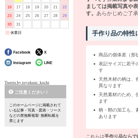
ましては掲載写真や
す。
あらかじめご了
手作り品の特性
Facebook
X
商品の個体差（形
Instagram
LINE
表記サイズに若干
す
天然木材の柄は、
Tweets by toyokuni_kochi
異なります
ご注意ください！
天然素材のため、
ます
このホームページに掲載されて
柄・鞘の加工も、
いる記事・写真・図表・ソース
などの禁無断複製･無断転載を
あります
禁じます
これらは
手作り品ならで