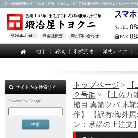
土佐・高知南国市の打ち刃物匠・豊国（トヨクニ）庖丁狩猟剣鉈を製作・販売高級刃物オーダー大歓迎！電話0
08
TEL
08
Global Site
会社概要
お問い合わせ
FAX
包丁
狩猟
和式刃物
洋式ナイフ
模造刀
トップページ
>
【
サイト内を検索する
２号鋼
> 【土佐万能
Powered by Google
槌目 真鍮ツバ 木
作】 【訳有/海外
ン：承諾の上注文