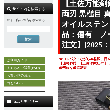
【土佐万能剣鉈
サイト内を検索する
両刃 黒槌目 
サイト内の商品を検索する
オイルステン
品：傷有 ノ
注文】[2025
★コンパクトながら本格派。日
ご利用ガイド
【山桜4寸】 【土佐洋樫3.3寸
よくあるご質問(FAQ)
能刃物を厳選販売
お買い物の流れ
刃ものHow to
商品カテゴリー