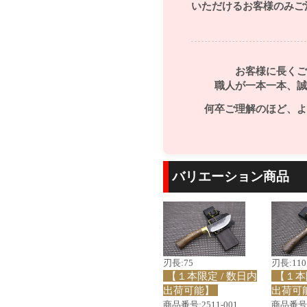
いただけるお客様のみご
お客様に長くご
職人が一本一本、誠
何卒ご理解のほど、よ
バリエーション商品
刃長:75
刃長:110
【１本限定 / 数日内
【１本
出荷可能】
出荷可
商品番号:2511-001
商品番号:2