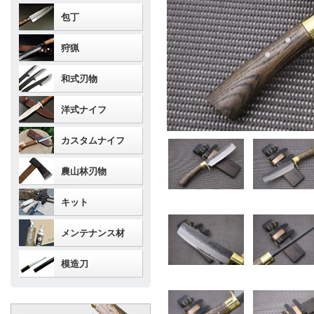
包丁
狩猟
和式刃物
洋式ナイフ
カスタムナイフ
農山林刃物
キット
メンテナンス材
模造刀