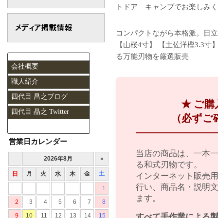
トドア キャンプでお楽しみく
コンパクトながら本格派。日立
【山桜4寸】 【土佐洋樫3.3
る万能刃物を厳選販売
会社概要
職人紹介
四代目 昌之ブログ
★ ご
四代目 晶之 Twitter
（必ずご
営業日カレンダー
当店の商品は、一本
る和式刃物です。
インターネット販売
行い、商品名・説明
ます。
すべて手作業による