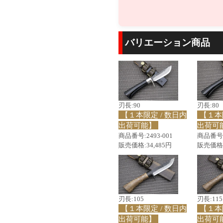
バリエーション商品
刃長:90
刃長:80
【１本限定 / 数日内
【１本
出荷可能】
出荷可
商品番号:2493-001
商品番号:2
販売価格:34,485円
販売価格:
刃長:105
刃長:115
【１本限定 / 数日内
【１本
出荷可能】
出荷可