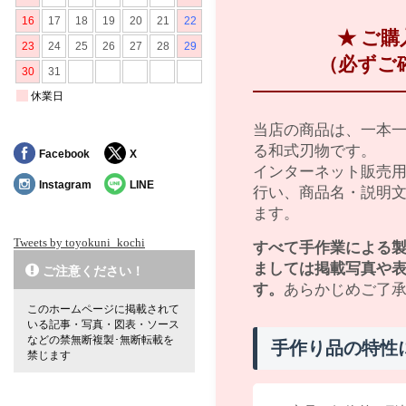
★ ご
（必ずご
当店の商品は、一本
る和式刃物です。
Facebook
X
インターネット販売
Instagram
LINE
行い、商品名・説明
ます。
Tweets by toyokuni_kochi
すべて手作業による
ましては掲載写真や
ご注意ください！
す。
あらかじめご了
このホームページに掲載されて
いる記事・写真・図表・ソース
などの禁無断複製･無断転載を
手作り品の特性
禁じます