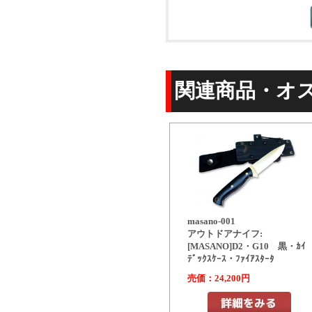
関連商品・オ
masano-001
アウトドアナイフ:
[MASANO]D2・G10 黒・ｶｲ
ﾃﾞｯｸｽｹｰｽ・ﾌｧｲｱｽﾀｰﾀ
売価：24,200円