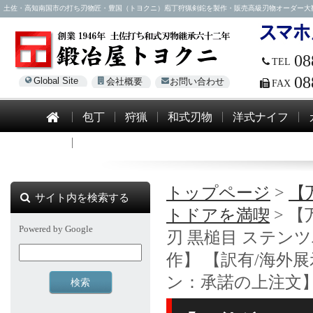
土佐・高知南国市の打ち刃物匠・豊国（トヨクニ）庖丁狩猟剣鉈を製作・販売高級刃物オーダー大歓迎！電話0
08
TEL
08
Global Site
会社概要
お問い合わせ
FAX
包丁
狩猟
和式刃物
洋式ナイフ
模造刀
トップページ
>
【
サイト内を検索する
トドアを満喫
> 【
Powered by Google
刃 黒槌目 ステンツ
作】 【訳有/海外
ン：承諾の上注文