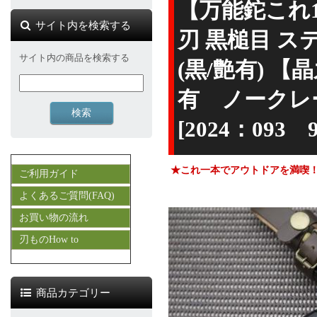
【万能鉈これ1本
サイト内を検索する
刃 黒槌目 ス
サイト内の商品を検索する
(黒/艶有) 
有 ノークレ
[2024：09
★これ一本でアウトドアを満喫
ご利用ガイド
よくあるご質問(FAQ)
お買い物の流れ
刃ものHow to
商品カテゴリー