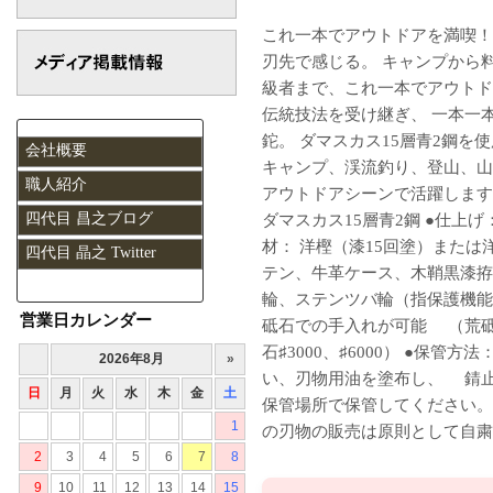
これ一本でアウトドアを満喫！
刃先で感じる。 キャンプから
級者まで、これ一本でアウトド
伝統技法を受け継ぎ、 一本一
鉈。 ダマスカス15層青2鋼
会社概要
キャンプ、渓流釣り、登山、山
職人紹介
アウトドアシーンで活躍します。 
四代目 昌之ブログ
ダマスカス15層青2鋼 ●仕上げ
材： 洋樫（漆15回塗）または
四代目 晶之 Twitter
テン、牛革ケース、木鞘黒漆拵
輪、ステンツバ輪（指保護機能
営業日カレンダー
砥石での手入れが可能 （荒砥石
石♯3000、♯6000） ●保管
い、刃物用油を塗布し、 錆
保管場所で保管してください。 
の刃物の販売は原則として自粛