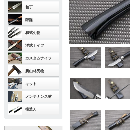
包丁
狩猟
和式刃物
洋式ナイフ
カスタムナイフ
農山林刃物
キット
メンテナンス材
模造刀