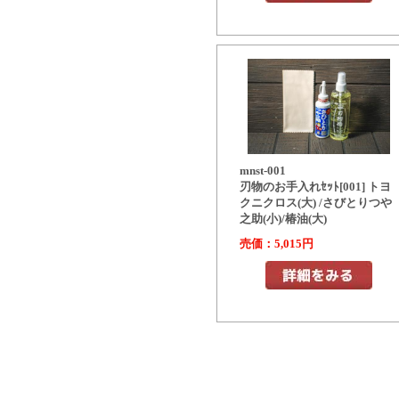
mnst-001
刃物のお手入れｾｯﾄ[001] トヨ
クニクロス(大) /さびとりつや
之助(小)/椿油(大)
売価：5,015円