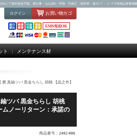
Sにて海外発送可能。畑仕事・山(山林)・狩猟・竹細工・薪割斧・薪ｽﾄｰﾌﾞ・ ﾋﾞｰﾊﾟﾙ等雑誌多数掲
お買い物カゴ
ログイン
ット
メンテナンス材
両刃 磨 真鍮ツバ 黒金ちらし 胡桃 【晶之作】
 真鍮ツバ 黒金ちらし 胡桃
ームノーリターン：承諾の
商品番号：
2492-006