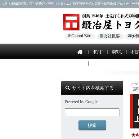
土佐・高知南国市の打ち刃物匠・豊国（トヨクニ）庖丁狩猟剣鉈を製作・販売高級刃物オーダー大歓迎！電話0
Global Site
会社概要
お
包丁
狩猟
和
模造刀
トッ
サイト内を検索する
【訳
Powered by Google
上
★