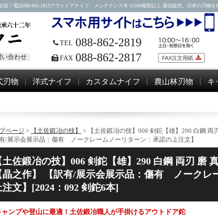
88-862-2819アウトドアナイフ、メンテナンス等 15500種類以上 通信販売。日本の刃物をEM
088-862-2819
TEL
088-862-2817
問い合わせ
FAX
FAX注文用紙
式刃物
洋式ナイフ
カスタムナイフ
農山林刃物
キ
プページ
>
【土佐鍛冶の技】
> 【土佐鍛冶の技】006 剣鉈【雄】290 白鋼 
有/展示会展示品：傷有 ノークレームノーリターン：承諾の上注文】
【土佐鍛冶の技】006 剣鉈【雄】290 白鋼 両刃 磨
【晶之作】 【訳有/展示会展示品：傷有 ノークレ
注文】[2024：092 剣鉈6本]
キャンプや登山に最適！土佐鍛冶職人が手掛けるアウトドア鉈