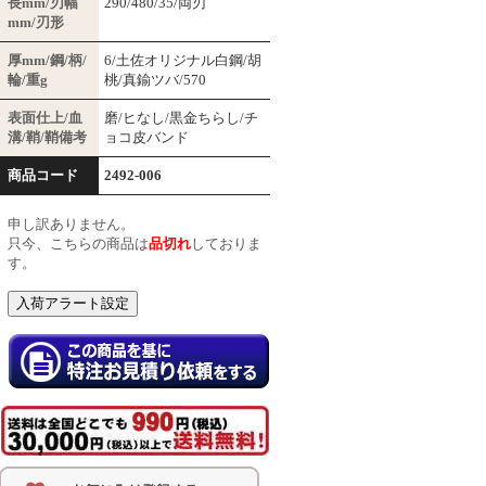
長mm/刃幅
290/480/35/両刃
mm/刃形
厚mm/鋼/柄/
6/土佐オリジナル白鋼/胡
輪/重g
桃/真鍮ツバ/570
表面仕上/血
磨/ヒなし/黒金ちらし/チ
溝/鞘/鞘備考
ョコ皮バンド
商品コード
2492-006
申し訳ありません。
只今、こちらの商品は
品切れ
しておりま
す。