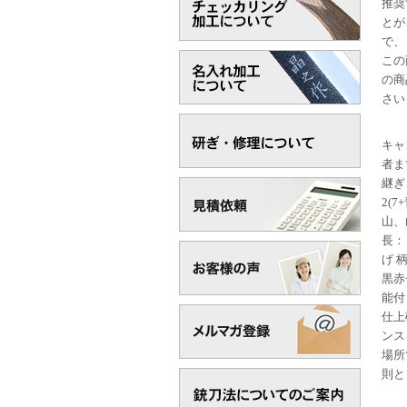
推奨
とが
で、
この
の商
さい
キャ
者ま
継ぎ
2(
山、
長：
げ 
黒赤
能付
仕上
ンス
場所
則と