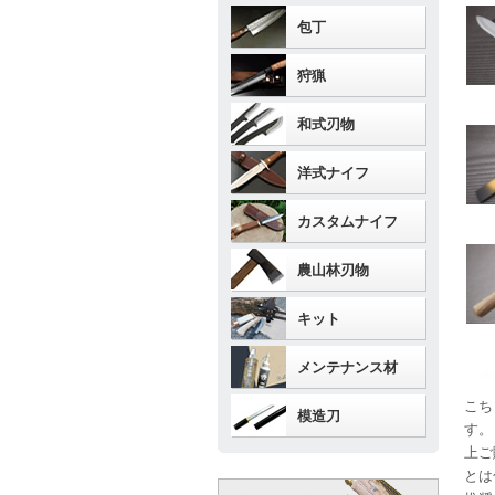
包丁
狩猟
和式刃物
洋式ナイフ
カスタムナイフ
農山林刃物
キット
メンテナンス材
こち
模造刀
す。
上ご
とは