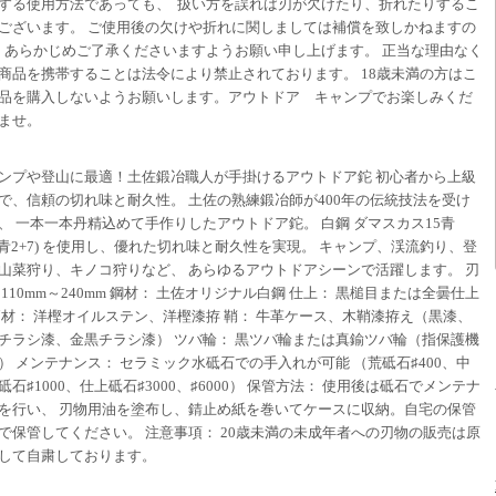
する使用方法であっても、 扱い方を誤れば刃が欠けたり、折れたりするこ
ございます。 ご使用後の欠けや折れに関しましては補償を致しかねますの
 あらかじめご了承くださいますようお願い申し上げます。 正当な理由なく
商品を携帯することは法令により禁止されております。 18歳未満の方はこ
品を購入しないようお願いします。アウトドア キャンプでお楽しみくだ
ませ。
ンプや登山に最適！土佐鍛冶職人が手掛けるアウトドア鉈 初心者から上級
で、信頼の切れ味と耐久性。 土佐の熟練鍛冶師が400年の伝統技法を受け
、 一本一本丹精込めて手作りしたアウトドア鉈。 白鋼 ダマスカス15青
7+青2+7) を使用し、優れた切れ味と耐久性を実現。 キャンプ、渓流釣り、登
山菜狩り、キノコ狩りなど、 あらゆるアウトドアシーンで活躍します。 刃
 110mm～240mm 鋼材： 土佐オリジナル白鋼 仕上： 黒槌目または全曇仕上
柄材： 洋樫オイルステン、洋樫漆拵 鞘： 牛革ケース、木鞘漆拵え（黒漆、
チラシ漆、金黒チラシ漆） ツバ輪： 黒ツバ輪または真鍮ツバ輪（指保護機
） メンテナンス： セラミック水砥石での手入れが可能 （荒砥石♯400、中
砥石♯1000、仕上砥石♯3000、♯6000） 保管方法： 使用後は砥石でメンテナ
を行い、 刃物用油を塗布し、錆止め紙を巻いてケースに収納。自宅の保管
で保管してください。 注意事項： 20歳未満の未成年者への刃物の販売は原
して自粛しております。