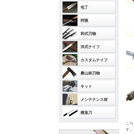
包丁
狩猟
和式刃物
洋式ナイフ
カスタムナイフ
農山林刃物
キット
メンテナンス材
模造刀
こち
す。