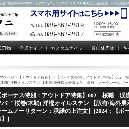
88-862-2819アウトドアナイフ、メンテナンス等 15500種類以上 通信販売。日本の刃物をEM
088-862-2819
TEL
088-862-2817
問い合わせ
FAX
FAX注文用紙
式刃物
洋式ナイフ
カスタムナイフ
農山林刃物
キ
プページ
>
【アウトドア特集】
> 【ボーナス特別：アウトドア特集】002 桜鞘
(木鞘) 洋樫オイルステン 【訳有/海外展示会展示品：傷有 ノークレームノ
【ボーナス特別：アウトドア特集】002 桜鞘 渓流鉈 
ツバ゛ 桜巻(木鞘) 洋樫オイルステン 【訳有/海
レームノーリターン：承諾の上注文】[2024：【
集】]