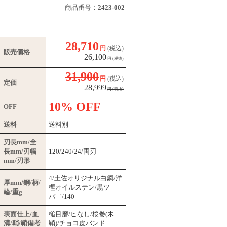
商品番号：
2423-002
28,710
円
(税込)
販売価格
26,100
円
(税抜)
31,900
円
(税込)
定価
28,999
円
(税抜)
10% OFF
OFF
送料
送料別
刃長mm/全
長mm/刃幅
120/240/24/両刃
mm/刃形
4/土佐オリジナル白鋼/洋
厚mm/鋼/柄/
樫オイルステン/黒ツ
輪/重g
バ゛/140
表面仕上/血
槌目磨/ヒなし/桜巻(木
溝/鞘/鞘備考
鞘)/チョコ皮バンド