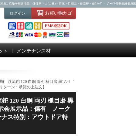
Sにて海外発送可能。畑仕事・山(山林)・狩猟・竹細工・薪割斧・薪ｽﾄｰﾌﾞ・ ﾋﾞｰﾊﾟﾙ等雑誌多数掲
お買い物カゴ
ログイン
ット
メンテナンス材
 渓流鉈 120 白鋼 両刃 槌目磨 黒ツバ゛
ーリターン：承諾の上注文】
120 白鋼 両刃 槌目磨 黒
外展示会展示品：傷有 ノーク
ボーナス特別：アウトドア特