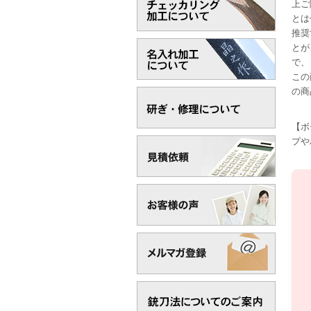
上ご
とは
推奨
とが
で、
この
の商
【ボ
プや