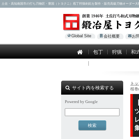
土佐・高知南国市の打ち刃物匠・豊国（トヨクニ）庖丁狩猟剣鉈を製作・販売高級刃物オーダー大歓迎！電話0
Global Site
会社概要
お
包丁
狩猟
和
模造刀
トッ
サイト内を検索する
桜巻
Powered by Google