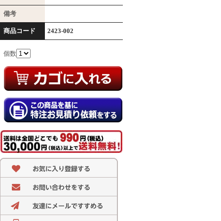
備考
商品コード
2423-002
個数