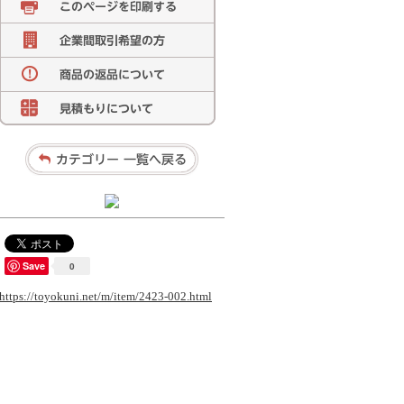
Save
0
https://toyokuni.net/m/item/2423-002.html